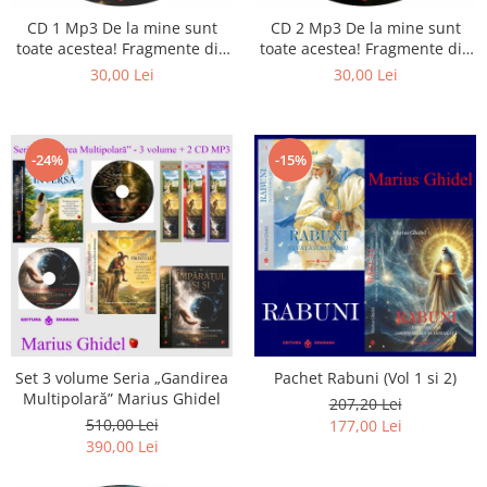
Istorie
CD 1 Mp3 De la mine sunt
CD 2 Mp3 De la mine sunt
Literatura
toate acestea! Fragmente din
toate acestea! Fragmente din
Psihologie
cărțile lui Marius Ghidel
cărțile lui Marius Ghidel
30,00 Lei
30,00 Lei
Sanatate
Sociologie
Stiinta
-24%
-15%
Set 3 volume Seria „Gandirea
Pachet Rabuni (Vol 1 si 2)
Multipolară” Marius Ghidel
207,20 Lei
510,00 Lei
177,00 Lei
390,00 Lei