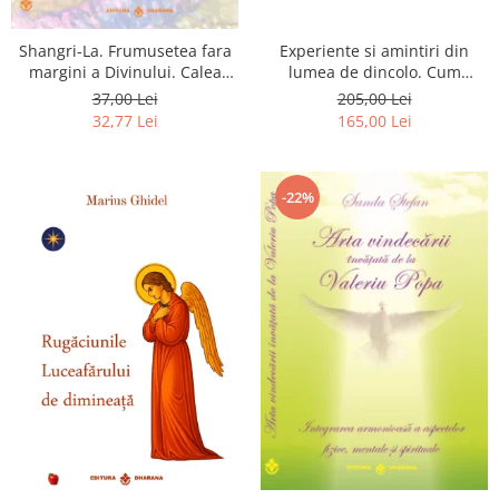
Shangri-La. Frumusetea fara
Experiente si amintiri din
margini a Divinului. Calea
lumea de dincolo. Cum
catre fericire
obtinem puteri
37,00 Lei
205,00 Lei
extrasenzoriale - cu exercitii
32,77 Lei
165,00 Lei
-22%