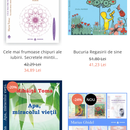
Bucuria Regasirii de sine
Cele mai frumoase chipuri ale
iubirii. Secretele mintii
51,80 Lei
omenesti in opera marelui
42,29 Lei
41,23 Lei
initiat, Rumi
34,89 Lei
-20%
-24%
NOU