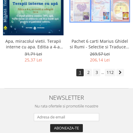
Apa, miracolul vietii. Terapii
Pachet 6 carti Marius Ghidel
interne cu apa. Editia a 4-a,
si Rumi - Selectie si Traducere
revizuita si adaugita.
de Marius Ghidel
31,71 Lei
269,57 Lei
25,37 Lei
206,14 Lei
1
2
3
112
...
NEWSLETTER
Nu rata ofertele si promotiile noastre