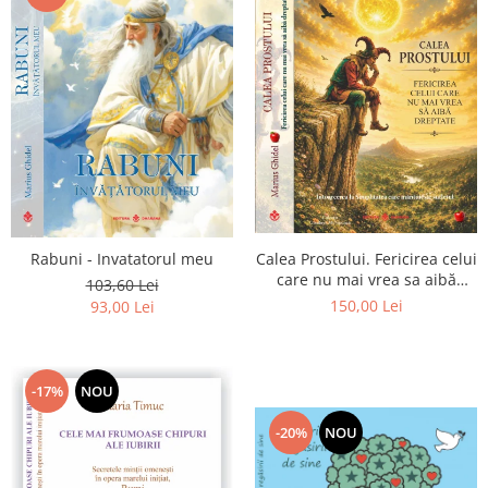
Calea Prostului. Fericirea celui
Rabuni - Invatatorul meu
care nu mai vrea sa aibă
103,60 Lei
dreptate - Intoarcerea la
150,00 Lei
93,00 Lei
Simplitatea care mantuieste
sufletul
-17%
NOU
-20%
NOU