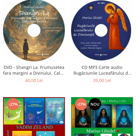
CD MP3 Carte audio
DVD - Shangri La. Frumusetea
Rugăciunile Luceafărului de
fara margini a Divinului. Calea
dimineață
catre fericire
35,00 Lei
40,00 Lei
-27%
-27%
NOU