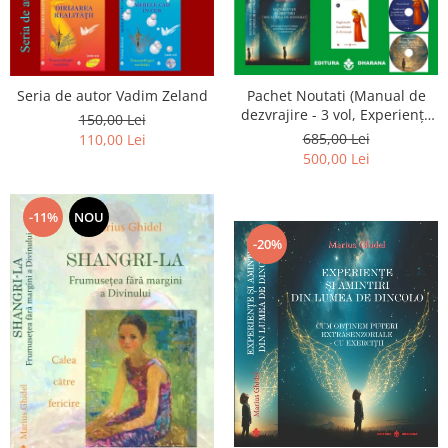
Seria de autor Vadim Zeland
Pachet Noutati (Manual de
dezvrajire - 3 vol, Experiențe
150,00 Lei
și amintiri, Rugăciunile
685,00 Lei
110,00 Lei
Luceafarului de dimineata) -
500,00 Lei
Marius Ghidel
-11%
NOU
-20%