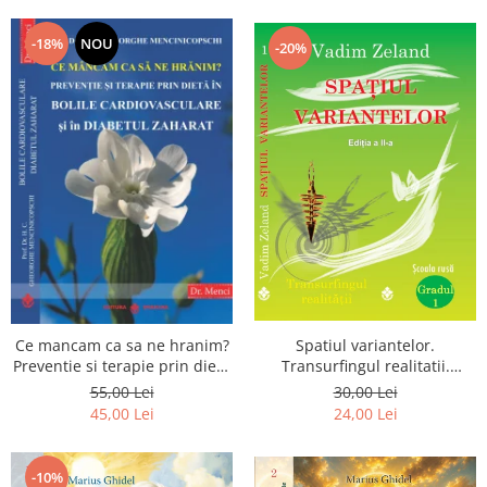
Dumnezeu
-18%
NOU
-20%
Spatiul variantelor.
Ce mancam ca sa ne hranim?
Transurfingul realitatii.
Preventie si terapie prin dieta
Gradul 1. Cum sa ne
in bolile cardiovasculare si in
30,00 Lei
55,00 Lei
dezvoltam intuitia si sa ne
diabetul zaharat
24,00 Lei
45,00 Lei
alegem soarta
-10%