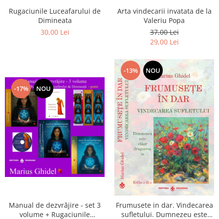
Arta vindecarii invatata de la
Rugaciunile Luceafarului de
Valeriu Popa
Dimineata
37,00 Lei
30,00 Lei
29,00 Lei
-13%
NOU
-17%
NOU
Manual de dezvrăjire - set 3
Frumusete in dar. Vindecarea
volume + Rugaciunile
sufletului. Dumnezeu este