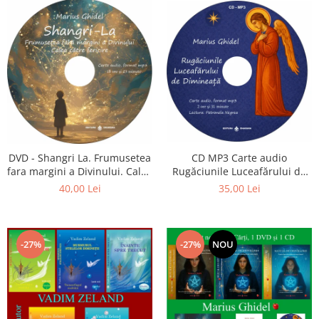
CD MP3 Carte audio
DVD - Shangri La. Frumusetea
Rugăciunile Luceafărului de
fara margini a Divinului. Calea
dimineață
catre fericire
35,00 Lei
40,00 Lei
-27%
-27%
NOU