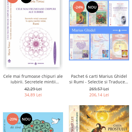
-24%
NOU
Pachet 6 carti Marius Ghidel
Cele mai frumoase chipuri ale
si Rumi - Selectie si Traducere
iubirii. Secretele mintii
de Marius Ghidel
omenesti in opera marelui
269,57 Lei
42,29 Lei
initiat, Rumi
206,14 Lei
34,89 Lei
-20%
NOU