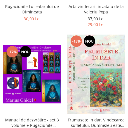
Arta vindecarii invatata de la
Rugaciunile Luceafarului de
Valeriu Popa
Dimineata
37,00 Lei
30,00 Lei
29,00 Lei
-13%
NOU
-17%
NOU
Manual de dezvrăjire - set 3
Frumusete in dar. Vindecarea
volume + Rugaciunile
sufletului. Dumnezeu este