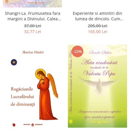
Shangri-La. Frumusetea fara
Experiente si amintiri din
margini a Divinului. Calea
lumea de dincolo. Cum
catre fericire
obtinem puteri
37,00 Lei
205,00 Lei
extrasenzoriale - cu exercitii
32,77 Lei
165,00 Lei
-22%