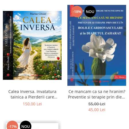
-18%
NOU
Calea Inversa. Invatatura
Ce mancam ca sa ne hranim?
tainica a Pierderii care
Preventie si terapie prin dieta
vindeca sufletul - Cum
in bolile cardiovasculare si in
150,00 Lei
55,00 Lei
Pierderea, durerea si
diabetul zaharat
45,00 Lei
renuntarea devin poarta catre
Dumnezeu
-17%
NOU