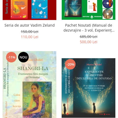
Seria de autor Vadim Zeland
Pachet Noutati (Manual de
dezvrajire - 3 vol, Experiențe
150,00 Lei
și amintiri, Rugăciunile
685,00 Lei
110,00 Lei
Luceafarului de dimineata) -
500,00 Lei
Marius Ghidel
-11%
NOU
-20%