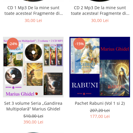
Istorie
CD 1 Mp3 De la mine sunt
CD 2 Mp3 De la mine sunt
Literatura
toate acestea! Fragmente din
toate acestea! Fragmente din
Psihologie
cărțile lui Marius Ghidel
cărțile lui Marius Ghidel
30,00 Lei
30,00 Lei
Sanatate
Sociologie
Stiinta
-24%
-15%
Set 3 volume Seria „Gandirea
Pachet Rabuni (Vol 1 si 2)
Multipolară” Marius Ghidel
207,20 Lei
510,00 Lei
177,00 Lei
390,00 Lei