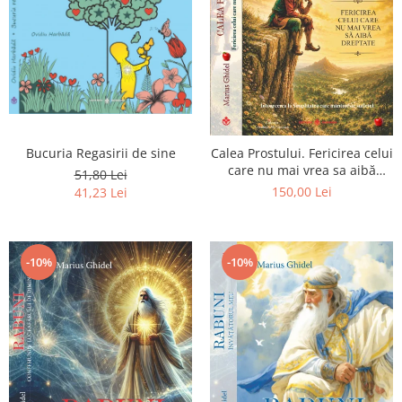
Bucuria Regasirii de sine
Calea Prostului. Fericirea celui
care nu mai vrea sa aibă
51,80 Lei
dreptate - Intoarcerea la
150,00 Lei
41,23 Lei
Simplitatea care mantuieste
sufletul
-10%
-10%