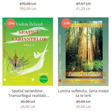
Luceafarului de Dimineata -
chiar dragostea ta. Editia a 2-
470,00 Lei
47,57 Lei
Gratuit)
a
390,00 Lei
41,23 Lei
-22%
-20%
Spatiul variantelor.
Lumina sufletului. Seria Invata
Transurfingul realitatii.
sa te ierti
Gradul 1. Cum sa ne
30,00 Lei
45,00 Lei
dezvoltam intuitia si sa ne
24,00 Lei
35,00 Lei
alegem soarta