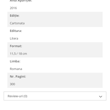
Anul AparițIei:
2016
EdițIe:
Cartonata
Editura:
Litera
Format:
11,5 / 18 cm
Limba:
Romana
Nr. Pagini:
300
Review-uri
(0)