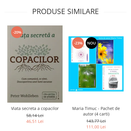
PRODUSE SIMILARE
-20%
-23%
NOU
Viata secreta a copacilor
Maria Timuc - Pachet de
autor (4 carti)
58,14 Lei
143,77 Lei
46,51 Lei
111,00 Lei