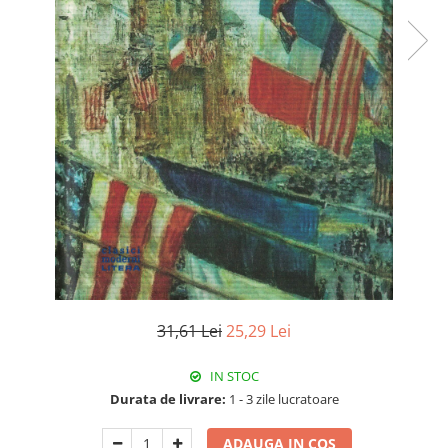
31,61 Lei
25,29 Lei
IN STOC
Durata de livrare:
1 - 3 zile lucratoare
ADAUGA IN COS