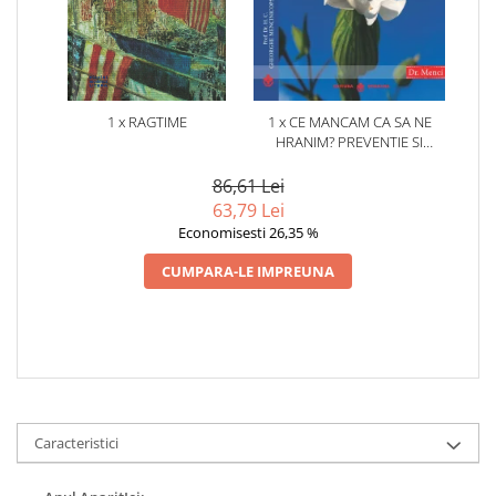
1 x RAGTIME
1 x CE MANCAM CA SA NE
HRANIM? PREVENTIE SI
TERAPIE PRIN DIETA IN BOLILE
CARDIOVASCULARE SI IN
86,61 Lei
DIABETUL ZAHARAT
63,79 Lei
Economisesti 26,35 %
CUMPARA-LE IMPREUNA
Caracteristici