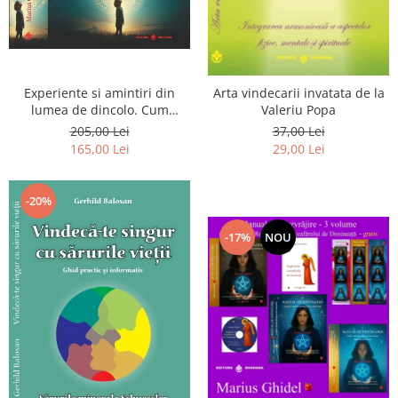
Experiente si amintiri din
Arta vindecarii invatata de la
lumea de dincolo. Cum
Valeriu Popa
obtinem puteri
205,00 Lei
37,00 Lei
extrasenzoriale - cu exercitii
165,00 Lei
29,00 Lei
-20%
-17%
NOU