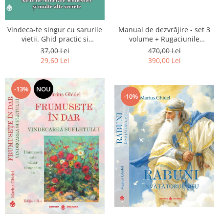
Vindeca-te singur cu sarurile
Manual de dezvrăjire - set 3
vietii. Ghid practic si
volume + Rugaciunile
informativ. Sarurile minerale
Luceafarului de Dimineata -
37,00 Lei
470,00 Lei
Schuessler si multe alte
Gratuit)
29,60 Lei
390,00 Lei
secrete
-13%
NOU
-10%