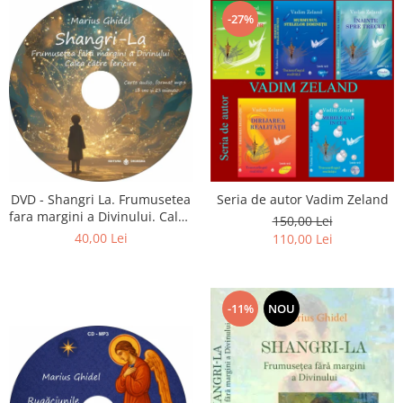
-27%
DVD - Shangri La. Frumusetea
Seria de autor Vadim Zeland
fara margini a Divinului. Calea
150,00 Lei
catre fericire
40,00 Lei
110,00 Lei
-11%
NOU