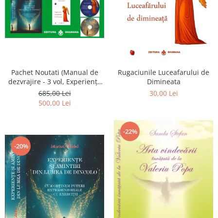
Pachet Noutati (Manual de
Rugaciunile Luceafarului de
dezvrajire - 3 vol, Experiențe
Dimineata
și amintiri, Rugăciunile
685,00 Lei
30,00 Lei
Luceafarului de dimineata) -
500,00 Lei
Marius Ghidel
-22%
-20%