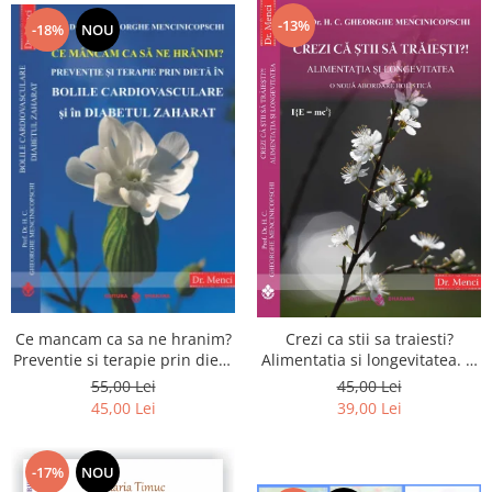
-13%
-18%
NOU
Ce mancam ca sa ne hranim?
Crezi ca stii sa traiesti?
Preventie si terapie prin dieta
Alimentatia si longevitatea. O
in bolile cardiovasculare si in
noua abordare holistica
55,00 Lei
45,00 Lei
diabetul zaharat
45,00 Lei
39,00 Lei
-17%
NOU