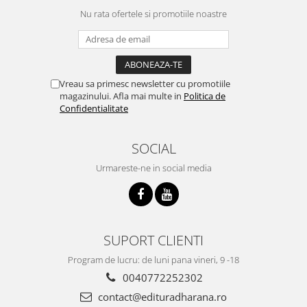
Nu rata ofertele si promotiile noastre
Vreau sa primesc newsletter cu promotiile
magazinului. Afla mai multe in
Politica de
Confidentialitate
SOCIAL
Urmareste-ne in social media
SUPORT CLIENTI
Program de lucru: de luni pana vineri, 9 -18
0040772252302
contact@edituradharana.ro