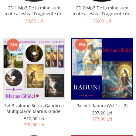
CD 1 Mp3 De la mine sunt
CD 2 Mp3 De la mine sunt
toate acestea! Fragmente din
toate acestea! Fragmente din
cărțile lui Marius Ghidel
cărțile lui Marius Ghidel
30,00 Lei
30,00 Lei
-24%
-15%
Set 3 volume Seria „Gandirea
Pachet Rabuni (Vol 1 si 2)
Multipolară” Marius Ghidel
207,20 Lei
510,00 Lei
177,00 Lei
390,00 Lei