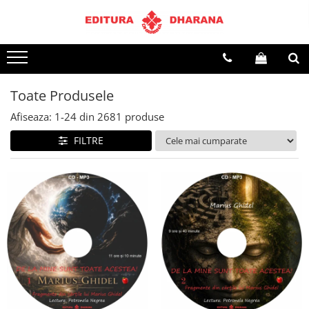
Terapii
Dietoterapie
Toate Produsele
Afiseaza:
1-
24
din
2681
produse
FILTRE