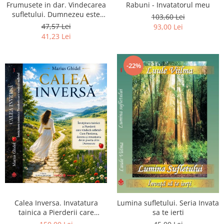
Frumusete in dar. Vindecarea
Rabuni - Invatatorul meu
sufletului. Dumnezeu este
103,60 Lei
chiar dragostea ta. Editia a 2-
47,57 Lei
93,00 Lei
a
41,23 Lei
-22%
Calea Inversa. Invatatura
Lumina sufletului. Seria Invata
tainica a Pierderii care
sa te ierti
vindeca sufletul - Cum