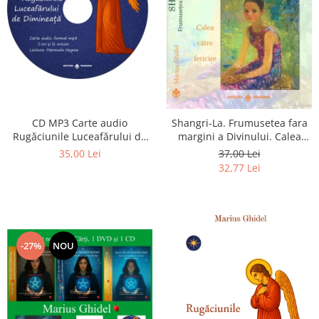
CD MP3 Carte audio
Shangri-La. Frumusetea fara
Rugăciunile Luceafărului de
margini a Divinului. Calea
dimineață
catre fericire
35,00 Lei
37,00 Lei
32,77 Lei
-27%
NOU