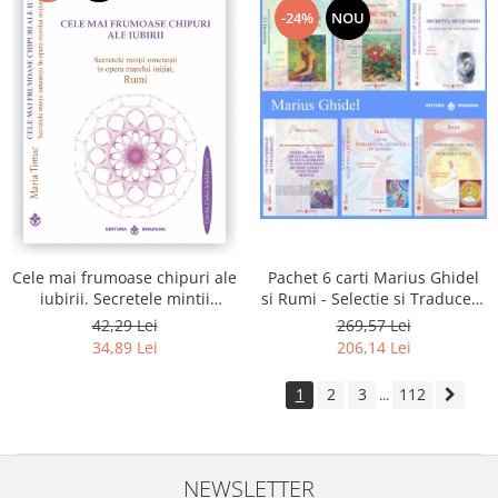
-24%
NOU
Pachet 6 carti Marius Ghidel
Cele mai frumoase chipuri ale
si Rumi - Selectie si Traducere
iubirii. Secretele mintii
de Marius Ghidel
omenesti in opera marelui
269,57 Lei
42,29 Lei
initiat, Rumi
206,14 Lei
34,89 Lei
1
2
3
112
...
NEWSLETTER