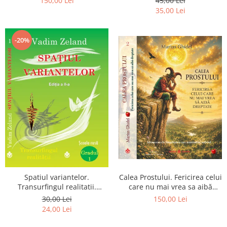
150,00 Lei
45,00 Lei
Pierderea, durerea si
35,00 Lei
renuntarea devin poarta catre
Dumnezeu
-20%
Spatiul variantelor.
Calea Prostului. Fericirea celui
Transurfingul realitatii.
care nu mai vrea sa aibă
Gradul 1. Cum sa ne
dreptate - Intoarcerea la
30,00 Lei
150,00 Lei
dezvoltam intuitia si sa ne
Simplitatea care mantuieste
24,00 Lei
alegem soarta
sufletul