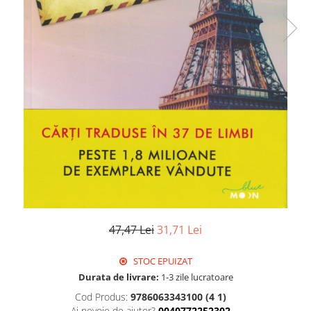
47,47 Lei
31,71 Lei
STOC EPUIZAT
Durata de livrare:
1-3 zile lucratoare
Cod Produs:
9786063343100 (4 1)
Ai nevoie de ajutor?
0040772252302