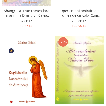
Shangri-La. Frumusetea fara
Experiente si amintiri din
margini a Divinului. Calea
lumea de dincolo. Cum
catre fericire
obtinem puteri
37,00 Lei
205,00 Lei
extrasenzoriale - cu exercitii
32,77 Lei
165,00 Lei
-22%