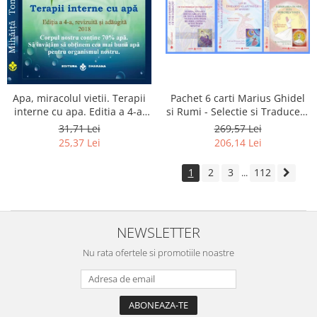
Apa, miracolul vietii. Terapii
Pachet 6 carti Marius Ghidel
interne cu apa. Editia a 4-a,
si Rumi - Selectie si Traducere
revizuita si adaugita.
de Marius Ghidel
31,71 Lei
269,57 Lei
25,37 Lei
206,14 Lei
1
2
3
112
...
NEWSLETTER
Nu rata ofertele si promotiile noastre