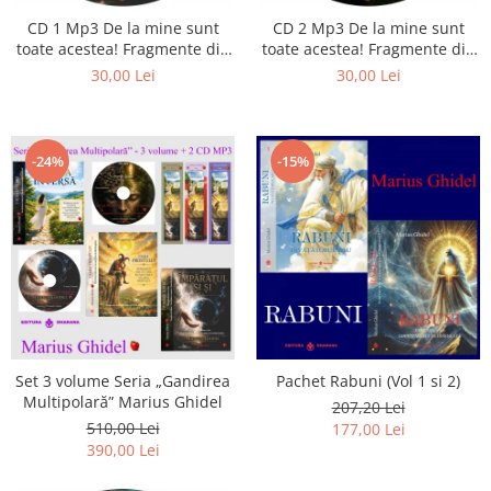
CD 1 Mp3 De la mine sunt
CD 2 Mp3 De la mine sunt
toate acestea! Fragmente din
toate acestea! Fragmente din
cărțile lui Marius Ghidel
cărțile lui Marius Ghidel
30,00 Lei
30,00 Lei
-24%
-15%
Set 3 volume Seria „Gandirea
Pachet Rabuni (Vol 1 si 2)
Multipolară” Marius Ghidel
207,20 Lei
510,00 Lei
177,00 Lei
390,00 Lei