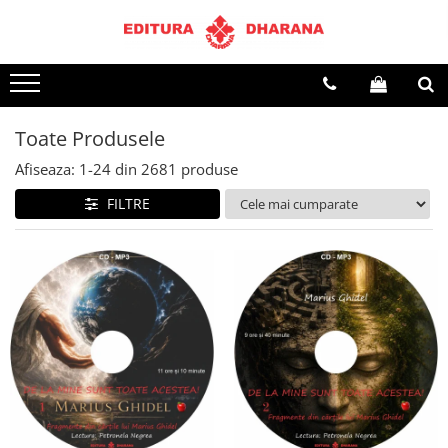
Terapii
Dietoterapie
Toate Produsele
Afiseaza:
1-
24
din
2681
produse
FILTRE