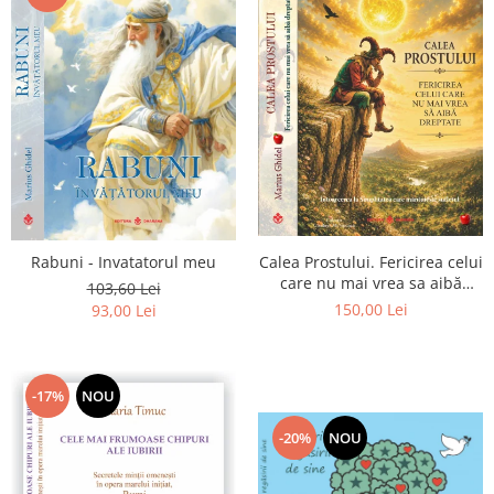
Calea Prostului. Fericirea celui
Rabuni - Invatatorul meu
care nu mai vrea sa aibă
103,60 Lei
dreptate - Intoarcerea la
150,00 Lei
93,00 Lei
Simplitatea care mantuieste
sufletul
-17%
NOU
-20%
NOU