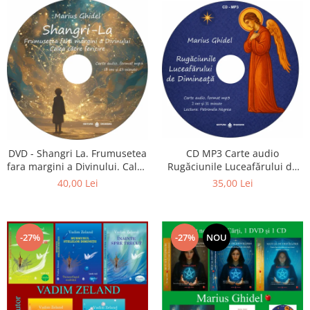
CD MP3 Carte audio
DVD - Shangri La. Frumusetea
Rugăciunile Luceafărului de
fara margini a Divinului. Calea
dimineață
catre fericire
35,00 Lei
40,00 Lei
-27%
-27%
NOU