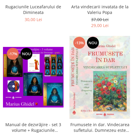
Arta vindecarii invatata de la
Rugaciunile Luceafarului de
Valeriu Popa
Dimineata
37,00 Lei
30,00 Lei
29,00 Lei
-13%
NOU
-17%
NOU
Manual de dezvrăjire - set 3
Frumusete in dar. Vindecarea
volume + Rugaciunile
sufletului. Dumnezeu este