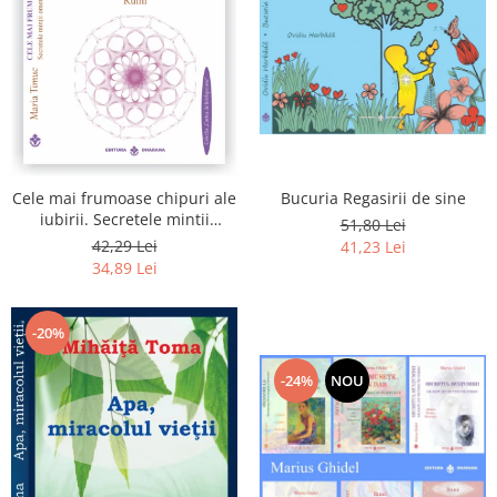
Bucuria Regasirii de sine
Cele mai frumoase chipuri ale
iubirii. Secretele mintii
51,80 Lei
omenesti in opera marelui
42,29 Lei
41,23 Lei
initiat, Rumi
34,89 Lei
-20%
-24%
NOU