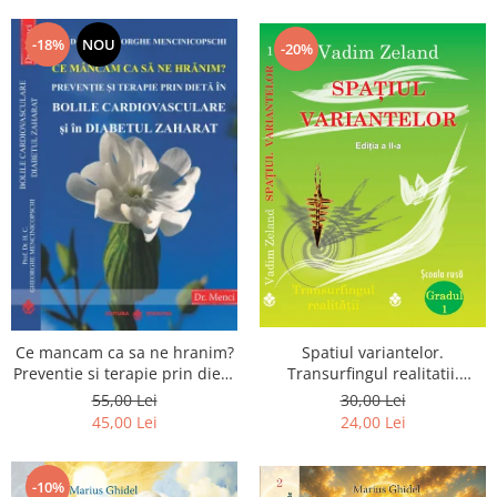
Dumnezeu
-18%
NOU
-20%
Spatiul variantelor.
Ce mancam ca sa ne hranim?
Transurfingul realitatii.
Preventie si terapie prin dieta
Gradul 1. Cum sa ne
in bolile cardiovasculare si in
30,00 Lei
55,00 Lei
dezvoltam intuitia si sa ne
diabetul zaharat
24,00 Lei
45,00 Lei
alegem soarta
-10%