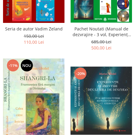
Seria de autor Vadim Zeland
Pachet Noutati (Manual de
dezvrajire - 3 vol, Experiențe
150,00 Lei
și amintiri, Rugăciunile
685,00 Lei
110,00 Lei
Luceafarului de dimineata) -
500,00 Lei
Marius Ghidel
-11%
NOU
-20%