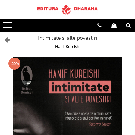
Toate Produsele
CARTI EDITURA DHARANA
Intimitate si alte povestiri
OFERTE LA PACHET
Hanif Kureishi
Carti cu AUTOGRAF
Terapii
Dietoterapie
-20%
Dezvoltare personala
Spiritualitate
Arta
AUDIOBOOK
Business, Economie
Carti pentru copii
Diverse
Filosofie