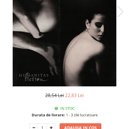
Istorie
Literatura
Psihologie
Sanatate
Sociologie
Stiinta
28,54 Lei
22,83 Lei
IN STOC
Durata de livrare:
1 - 3 zile lucratoare
ADAUGA IN COS