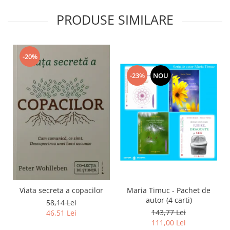
PRODUSE SIMILARE
-20%
-23%
NOU
Viata secreta a copacilor
Maria Timuc - Pachet de
autor (4 carti)
58,14 Lei
143,77 Lei
46,51 Lei
111,00 Lei