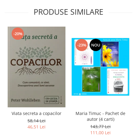
PRODUSE SIMILARE
-20%
-23%
NOU
Viata secreta a copacilor
Maria Timuc - Pachet de
autor (4 carti)
58,14 Lei
143,77 Lei
46,51 Lei
111,00 Lei