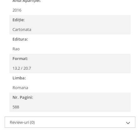
Anul AparițIei:
2016
EdițIe:
Cartonata
Editura:
Rao
Format:
13.2 / 20.7
Limba:
Romana
Nr. Pagini:
588
Review-uri
(0)