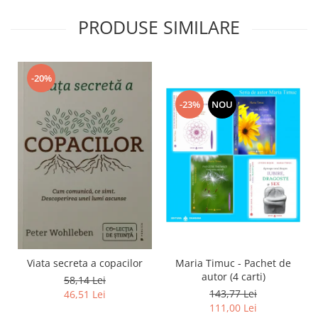
PRODUSE SIMILARE
-20%
-23%
NOU
Viata secreta a copacilor
Maria Timuc - Pachet de
autor (4 carti)
58,14 Lei
143,77 Lei
46,51 Lei
111,00 Lei