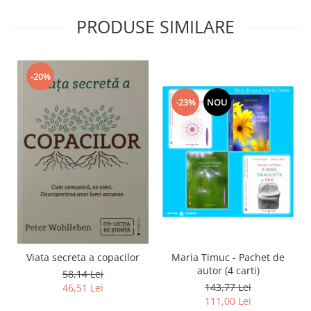
PRODUSE SIMILARE
-20%
-23%
NOU
Viata secreta a copacilor
Maria Timuc - Pachet de
autor (4 carti)
58,14 Lei
143,77 Lei
46,51 Lei
111,00 Lei