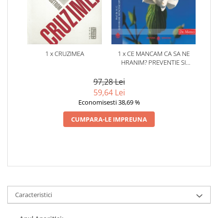
1 x CRUZIMEA
1 x CE MANCAM CA SA NE
HRANIM? PREVENTIE SI
TERAPIE PRIN DIETA IN BOLILE
CARDIOVASCULARE SI IN
97,28 Lei
DIABETUL ZAHARAT
59,64 Lei
Economisesti 38,69 %
CUMPARA-LE IMPREUNA
Caracteristici