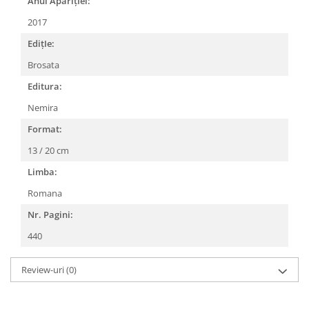
Anul AparițIei:
2017
EdițIe:
Brosata
Editura:
Nemira
Format:
13 / 20 cm
Limba:
Romana
Nr. Pagini:
440
Review-uri
(0)