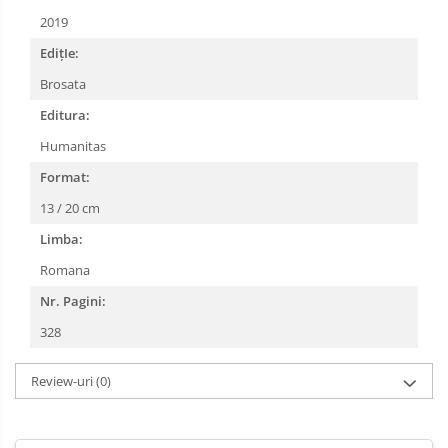
2019
EdițIe:
Brosata
Editura:
Humanitas
Format:
13 / 20 cm
Limba:
Romana
Nr. Pagini:
328
Review-uri
(0)