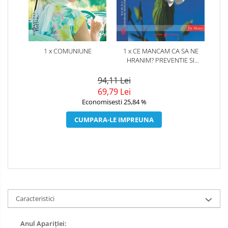
1 x COMUNIUNE
1 x CE MANCAM CA SA NE
HRANIM? PREVENTIE SI
TERAPIE PRIN DIETA IN BOLILE
CARDIOVASCULARE SI IN
94,11 Lei
DIABETUL ZAHARAT
69,79 Lei
Economisesti 25,84 %
CUMPARA-LE IMPREUNA
Caracteristici
Anul AparițIei: