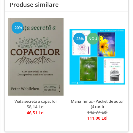
Produse similare
-20%
-23%
NOU
Viata secreta a copacilor
Maria Timuc - Pachet de autor
58,14 Lei
(4 carti)
143,77 Lei
46,51 Lei
111,00 Lei