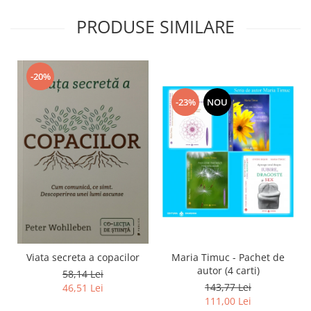
PRODUSE SIMILARE
-20%
-23%
NOU
Viata secreta a copacilor
Maria Timuc - Pachet de
autor (4 carti)
58,14 Lei
143,77 Lei
46,51 Lei
111,00 Lei