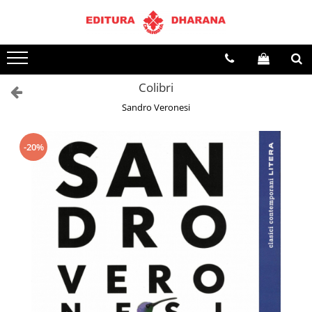
Toate Produsele
CARTI EDITURA DHARANA
Colibri
OFERTE LA PACHET
Sandro Veronesi
Carti cu AUTOGRAF
Terapii
Dietoterapie
-20%
Dezvoltare personala
Spiritualitate
Arta
AUDIOBOOK
Business, Economie
Carti pentru copii
Diverse
Filosofie