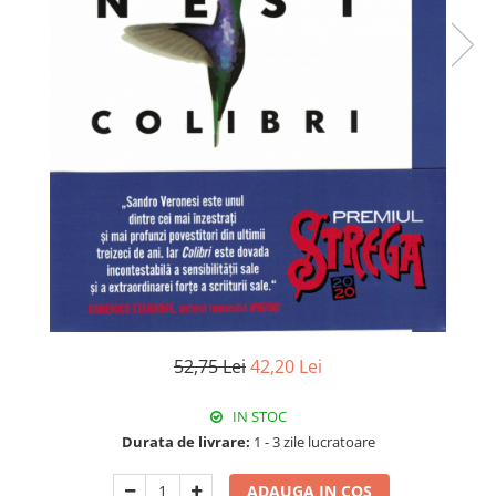
Istorie
Literatura
Psihologie
Sanatate
Sociologie
Stiinta
52,75 Lei
42,20 Lei
IN STOC
Durata de livrare:
1 - 3 zile lucratoare
ADAUGA IN COS