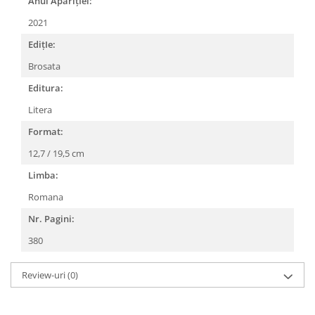
Anul AparițIei:
2021
EdițIe:
Brosata
Editura:
Litera
Format:
12,7 / 19,5 cm
Limba:
Romana
Nr. Pagini:
380
Review-uri
(0)