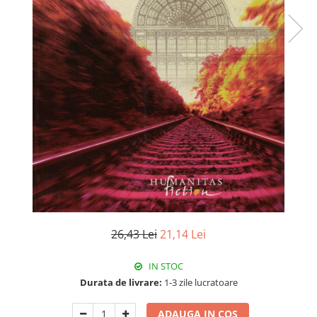
Istorie
Literatura
Psihologie
Sanatate
Sociologie
Stiinta
26,43 Lei
21,14 Lei
IN STOC
Durata de livrare:
1-3 zile lucratoare
ADAUGA IN COS