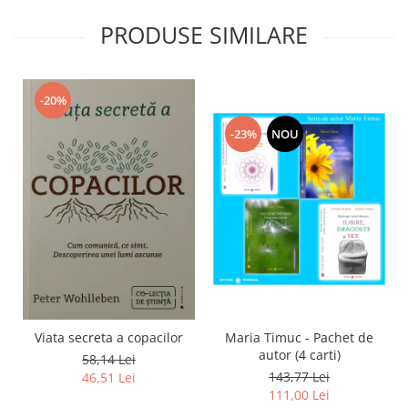
PRODUSE SIMILARE
-20%
-23%
NOU
Viata secreta a copacilor
Maria Timuc - Pachet de
autor (4 carti)
58,14 Lei
143,77 Lei
46,51 Lei
111,00 Lei