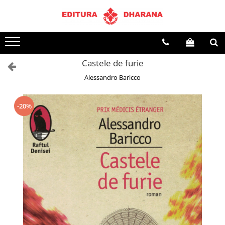
Toate Produsele
CARTI EDITURA DHARANA
Castele de furie
OFERTE LA PACHET
Alessandro Baricco
Carti cu AUTOGRAF
Terapii
Dietoterapie
-20%
Dezvoltare personala
Spiritualitate
Arta
AUDIOBOOK
Business, Economie
Carti pentru copii
Diverse
Filosofie