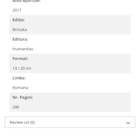
Anul AparițIei:
2017
EdițIe:
Brosata
Editura:
Humanitas
Format:
13 / 20 cm
Limba:
Romana
Nr. Pagini:
246
Review-uri
(0)