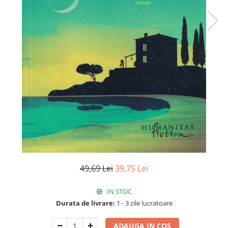
49,69 Lei
39,75 Lei
IN STOC
Durata de livrare:
1 - 3 zile lucratoare
ADAUGA IN COS