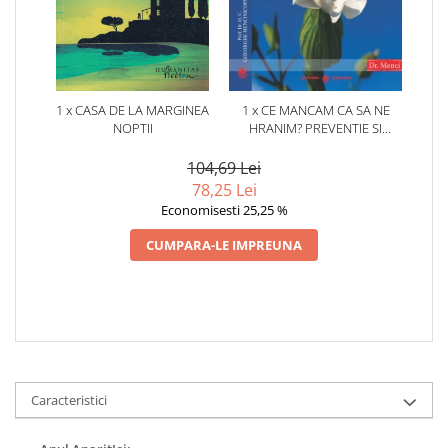
1 x CASA DE LA MARGINEA
1 x CE MANCAM CA SA NE
NOPTII
HRANIM? PREVENTIE SI
TERAPIE PRIN DIETA IN BOLILE
CARDIOVASCULARE SI IN
104,69 Lei
DIABETUL ZAHARAT
78,25 Lei
Economisesti 25,25 %
CUMPARA-LE IMPREUNA
Caracteristici