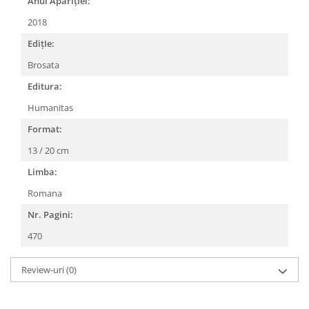
Anul AparițIei:
2018
EdițIe:
Brosata
Editura:
Humanitas
Format:
13 / 20 cm
Limba:
Romana
Nr. Pagini:
470
Review-uri
(0)