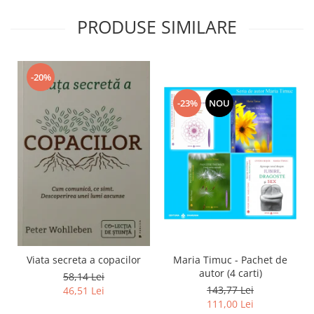
PRODUSE SIMILARE
-20%
-23%
NOU
Viata secreta a copacilor
Maria Timuc - Pachet de
autor (4 carti)
58,14 Lei
143,77 Lei
46,51 Lei
111,00 Lei