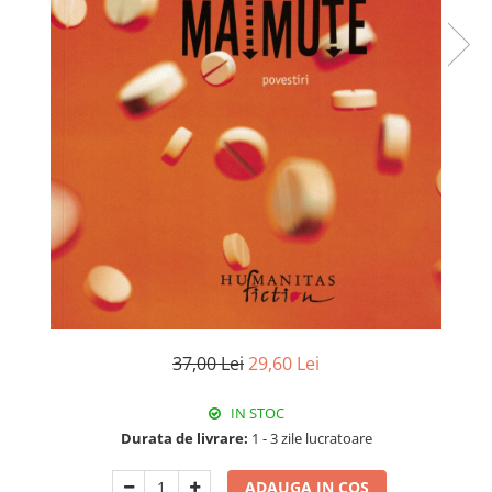
Istorie
Literatura
Psihologie
Sanatate
Sociologie
Stiinta
37,00 Lei
29,60 Lei
IN STOC
Durata de livrare:
1 - 3 zile lucratoare
ADAUGA IN COS