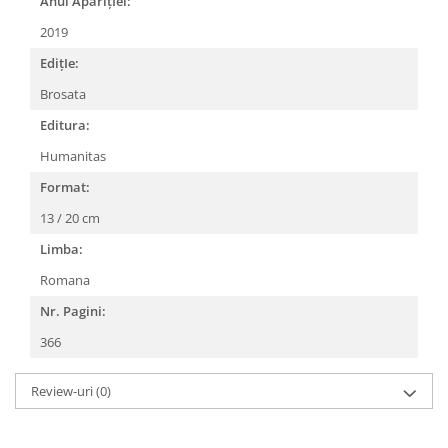
Anul AparițIei:
2019
EdițIe:
Brosata
Editura:
Humanitas
Format:
13 / 20 cm
Limba:
Romana
Nr. Pagini:
366
Review-uri
(0)