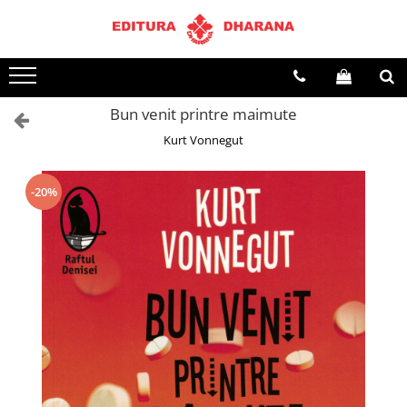
Toate Produsele
CARTI EDITURA DHARANA
Bun venit printre maimute
OFERTE LA PACHET
Kurt Vonnegut
Carti cu AUTOGRAF
Terapii
Dietoterapie
-20%
Dezvoltare personala
Spiritualitate
Arta
AUDIOBOOK
Business, Economie
Carti pentru copii
Diverse
Filosofie