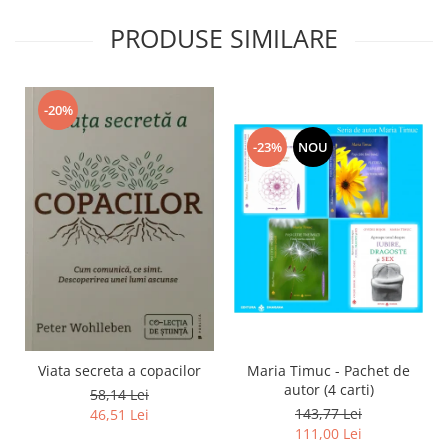
PRODUSE SIMILARE
-20%
-23%
NOU
Viata secreta a copacilor
Maria Timuc - Pachet de
autor (4 carti)
58,14 Lei
143,77 Lei
46,51 Lei
111,00 Lei