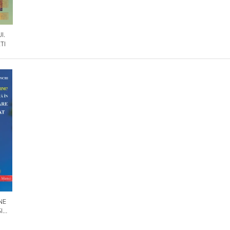
I.
TI
NE
I
OLILE
IN