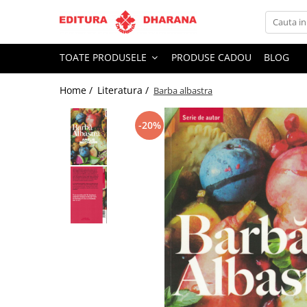
Toate Produsele
TOATE PRODUSELE
PRODUSE CADOU
BLOG
CARTI EDITURA DHARANA
Home /
Literatura /
Barba albastra
OFERTE LA PACHET
Carti cu AUTOGRAF
-20%
Terapii
Dietoterapie
Dezvoltare personala
Spiritualitate
Arta
AUDIOBOOK
Business, Economie
Carti pentru copii
Diverse
Filosofie