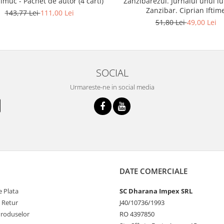
imuc - Pachet de autor (4 carti)
Zanzibarezul. Jurnalul unui lu
Zanzibar. Ciprian Iftim
143,77 Lei
111,00 Lei
51,80 Lei
49,00 Lei
SOCIAL
Urmareste-ne in social media
DATE COMERCIALE
 Plata
SC Dharana Impex SRL
e Retur
J40/10736/1993
Produselor
RO 4397850