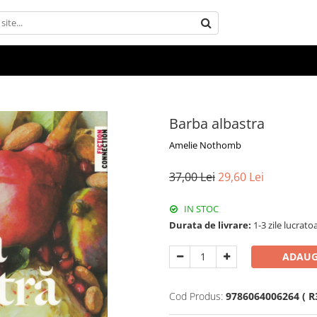
Barba albastra
Amelie Nothomb
37,00 Lei
29,60 Lei
IN STOC
Durata de livrare:
1-3 zile lucrato
ADAUG
Cod Produs:
9786064006264 ( R3