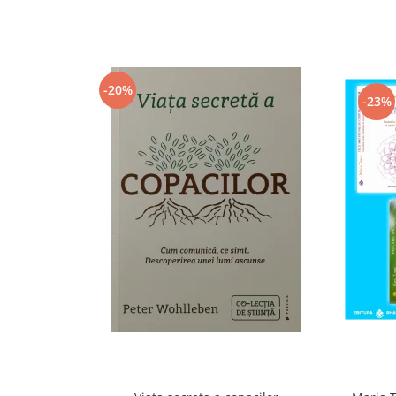
-20%
-23%