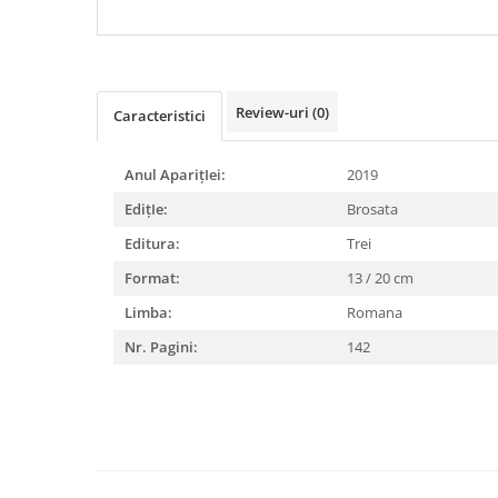
DIABETUL ZAHARAT
Review-uri
(0)
Caracteristici
Anul AparițIei:
2019
EdițIe:
Brosata
Editura:
Trei
Format:
13 / 20 cm
Limba:
Romana
Nr. Pagini:
142