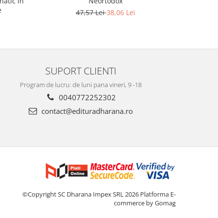
natic in
Neortodox
e
47,57 Lei
38,06 Lei
SUPORT CLIENTI
Program de lucru: de luni pana vineri, 9 -18
0040772252302
contact@edituradharana.ro
©Copyright SC Dharana Impex SRL 2026
Platforma E-
commerce by Gomag