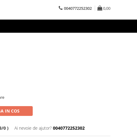
0040772252302
0,00
are
A IN COS
/0 )
Ai nevoie de ajutor?
0040772252302