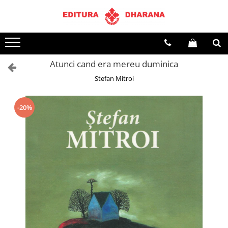
Toate Produsele
CARTI EDITURA DHARANA
Atunci cand era mereu duminica
OFERTE LA PACHET
Stefan Mitroi
Carti cu AUTOGRAF
Terapii
Dietoterapie
-20%
Dezvoltare personala
Spiritualitate
Arta
AUDIOBOOK
Business, Economie
Carti pentru copii
Diverse
Filosofie