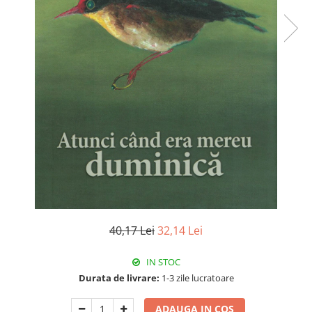
Istorie
Literatura
Psihologie
Sanatate
Sociologie
Stiinta
40,17 Lei
32,14 Lei
IN STOC
Durata de livrare:
1-3 zile lucratoare
ADAUGA IN COS