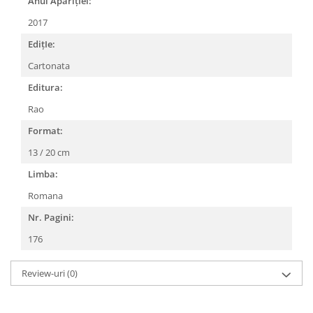
Anul AparițIei:
2017
EdițIe:
Cartonata
Editura:
Rao
Format:
13 / 20 cm
Limba:
Romana
Nr. Pagini:
176
Review-uri
(0)