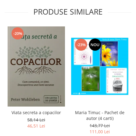
PRODUSE SIMILARE
-20%
-23%
NOU
Viata secreta a copacilor
Maria Timuc - Pachet de
autor (4 carti)
58,14 Lei
143,77 Lei
46,51 Lei
111,00 Lei