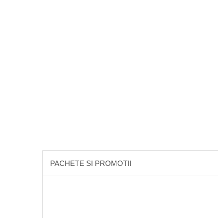
Literatura
Psihologie
Sanatate
Sociologie
Stiinta
PACHETE SI PROMOTII