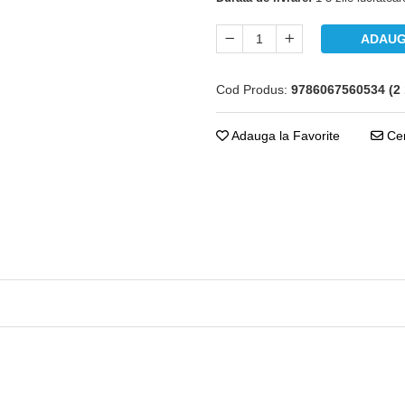
Durata de livrare:
1-3 zile lucrato
ADAUG
Cod Produs:
9786067560534 (2 
Adauga la Favorite
Cere 