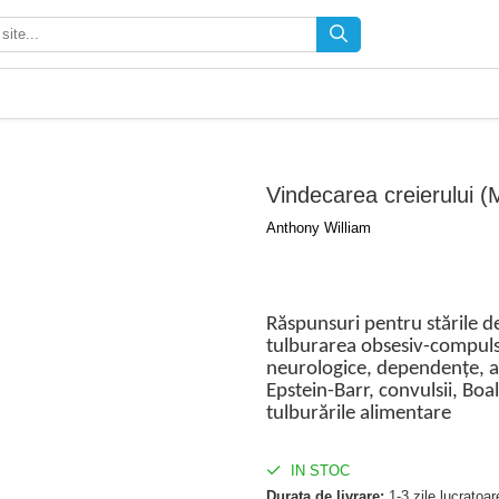
Vindecarea creierului
Anthony William
Răspunsuri pentru stările de
tulburarea obsesiv-compuls
neurologice, dependențe, an
Epstein-Barr, convulsii, Bo
tulburările alimentare
IN STOC