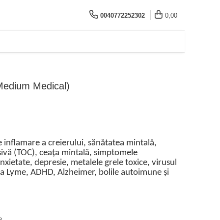
0040772252302
0,00
 (Medium Medical)
 inflamare a creierului, sănătatea mintală,
ivă (TOC), ceața mintală, simptomele
xietate, depresie, metalele grele toxice, virusul
ala Lyme, ADHD, Alzheimer, bolile autoimune și