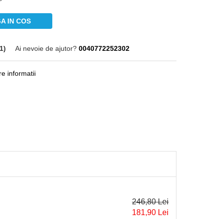
are
A IN COS
1)
Ai nevoie de ajutor?
0040772252302
informatii
246,80 Lei
181,90 Lei