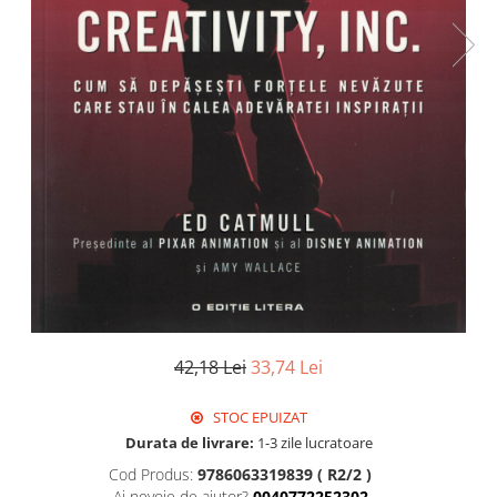
Istorie
Literatura
Psihologie
Sanatate
Sociologie
Stiinta
42,18 Lei
33,74 Lei
STOC EPUIZAT
Durata de livrare:
1-3 zile lucratoare
Cod Produs:
9786063319839 ( R2/2 )
Ai nevoie de ajutor?
0040772252302