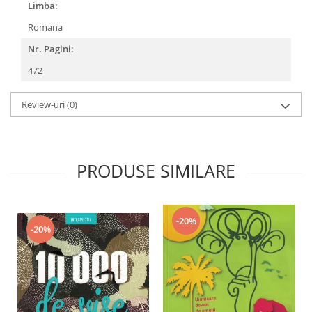
Limba:
Romana
Nr. Pagini:
472
Review-uri
(0)
PRODUSE SIMILARE
-20%
-20%