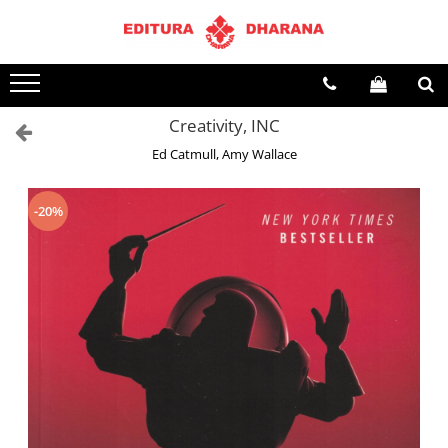
Toate Produsele
CARTI EDITURA DHARANA
Creativity, INC
OFERTE LA PACHET
Ed Catmull, Amy Wallace
Carti cu AUTOGRAF
Terapii
Dietoterapie
-20%
Dezvoltare personala
Spiritualitate
Arta
AUDIOBOOK
Business, Economie
Carti pentru copii
Diverse
Filosofie