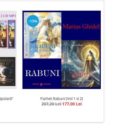
-15%
ipolară”
Pachet Rabuni (Vol 1 si 2)
DVD - Shang
207,20 Lei
177,00 Lei
Divi