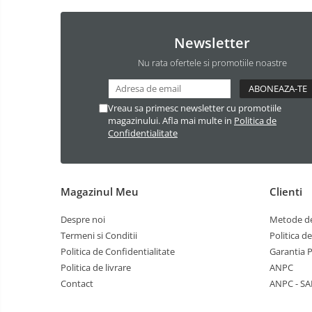
Newsletter
Nu rata ofertele si promotiile noastre
Vreau sa primesc newsletter cu promotiile
magazinului. Afla mai multe in
Politica de
Confidentialitate
Magazinul Meu
Clienti
Despre noi
Metode de
Termeni si Conditii
Politica d
Politica de Confidentialitate
Garantia 
Politica de livrare
ANPC
Contact
ANPC - SA