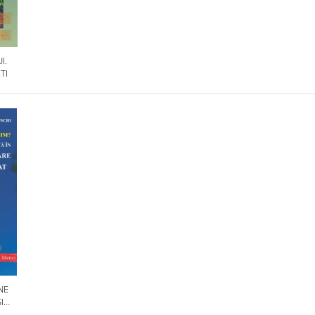
I.
TI
NE
I
OLILE