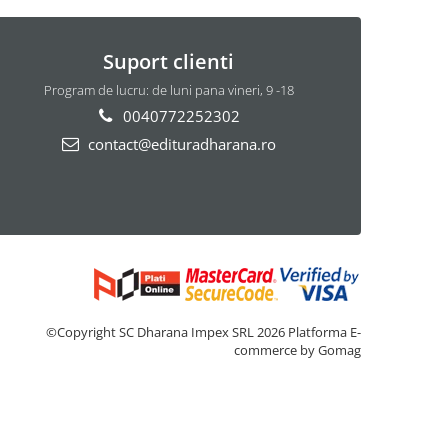
Suport clienti
Program de lucru: de luni pana vineri, 9 -18
0040772252302
contact@edituradharana.ro
©Copyright SC Dharana Impex SRL 2026
Platforma E-
commerce by Gomag