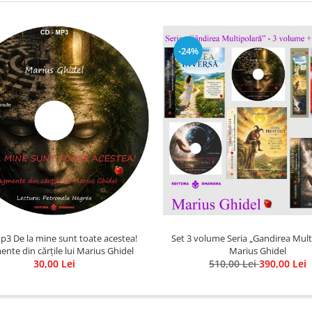
-24%
p3 De la mine sunt toate acestea!
Set 3 volume Seria „Gandirea Mult
nte din cărțile lui Marius Ghidel
Marius Ghidel
30,00 Lei
510,00 Lei
390,00 Lei