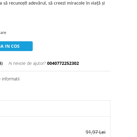
ța să recunoști adevărul, să creezi miracole în viață și
oare
A IN COS
4)
Ai nevoie de ajutor?
0040772252302
informatii
91,97 Lei