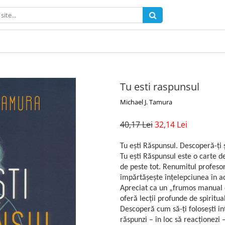
Tu esti raspunsul
Michael J. Tamura
40,17 Lei
32,14 Lei
Tu ești Răspunsul. Descoperă-ți 
Tu ești Răspunsul este o carte de
de peste tot. Renumitul profesor
împărtășește înțelepciunea în ac
Apreciat ca un „frumos manual d
oferă lecții profunde de spiritua
Descoperă cum să-ți folosești intu
răspunzi – în loc să reacționezi 