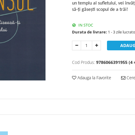
un templu al sufletului, vei învă
să-ți găsești scopul de a trăi!
IN STOC
Durata de livrare:
1 - 3 zile lucrat
ADAUG
Cod Produs:
9786066391955 (4 
Adauga la Favorite
Cere 