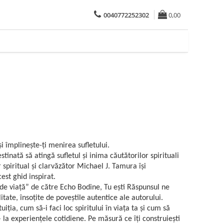
0040772252302
0,00
și împlinește-ți menirea sufletului.
stinată să atingă sufletul și inima căutătorilor spirituali
 spiritual și clarvăzător Michael J. Tamura își
est ghid inspirat.
e viață” de către Echo Bodine, Tu ești Răspunsul ne
litate, însoțite de poveștile autentice ale autorului.
iția, cum să-i faci loc spiritului în viața ta și cum să
– la experiențele cotidiene. Pe măsură ce îți construiești