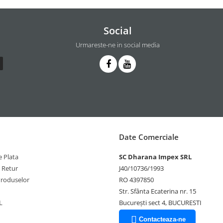
Social
Urmareste-ne in social media
Date Comerciale
 Plata
SC Dharana Impex SRL
e Retur
J40/10736/1993
Produselor
RO 4397850
Str. Sfânta Ecaterina nr. 15
L
București sect 4, BUCURESTI
Contacteaza-ne