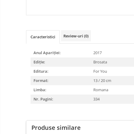
CARDIOVASCULARE SI 
DIABETUL ZAHARAT
Review-uri
(0)
Caracteristici
Anul AparițIei:
2017
EdițIe:
Brosata
Editura:
For You
Format:
13 / 20 cm
Limba:
Romana
Nr. Pagini:
334
Produse similare