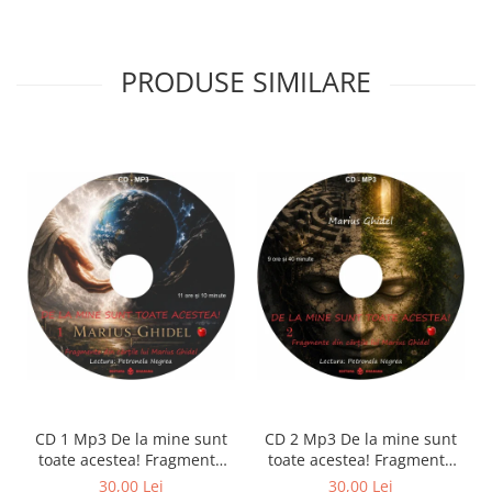
PRODUSE SIMILARE
CD 1 Mp3 De la mine sunt
CD 2 Mp3 De la mine sunt
toate acestea! Fragmente
toate acestea! Fragmente
din cărțile lui Marius Ghidel
din cărțile lui Marius Ghidel
30,00 Lei
30,00 Lei