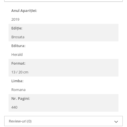
Anul AparițIei:
2019
EdițIe:
Brosata
Editura:
Herald
Format:
13 / 20 cm
Limba:
Romana
Nr. Pagini:
440
Review-uri
(0)