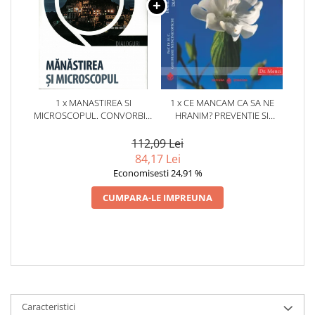
1 x MANASTIREA SI
1 x CE MANCAM CA SA NE
MICROSCOPUL. CONVORBIRI
HRANIM? PREVENTIE SI
CU DALAI LAMA DESPRE
TERAPIE PRIN DIETA IN BOLILE
MINTE, MINDFULNESS SI
CARDIOVASCULARE SI IN
112,09 Lei
NATURA REALITATII
DIABETUL ZAHARAT
84,17 Lei
Economisesti 24,91 %
CUMPARA-LE IMPREUNA
Caracteristici