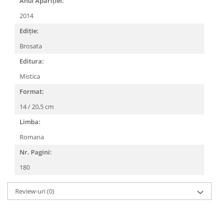
Anul AparițIei:
2014
EdițIe:
Brosata
Editura:
Mistica
Format:
14 / 20,5 cm
Limba:
Romana
Nr. Pagini:
180
Review-uri
(0)