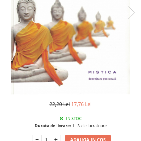
Istorie
Literatura
Psihologie
Sanatate
Sociologie
Stiinta
22,20 Lei
17,76 Lei
IN STOC
Durata de livrare:
1 - 3 zile lucratoare
ADAUGA IN COS