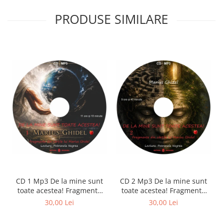
PRODUSE SIMILARE
CD 1 Mp3 De la mine sunt
CD 2 Mp3 De la mine sunt
toate acestea! Fragmente
toate acestea! Fragmente
din cărțile lui Marius Ghidel
din cărțile lui Marius Ghidel
30,00 Lei
30,00 Lei