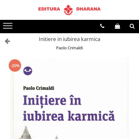
Toate Produsele
CARTI EDITURA DHARANA
Initiere in iubirea karmica
OFERTE LA PACHET
Paolo Crimaldi
Carti cu AUTOGRAF
Terapii
Dietoterapie
-20%
Dezvoltare personala
Spiritualitate
Arta
AUDIOBOOK
Business, Economie
Carti pentru copii
Diverse
Filosofie