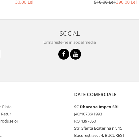
30,00 Lei
510,00 Lei
390,00 Lei
SOCIAL
Urmareste-ne in social media
DATE COMERCIALE
 Plata
SC Dharana Impex SRL
e Retur
J40/10736/1993
Produselor
RO 4397850
Str. Sfânta Ecaterina nr. 15
L
București sect 4, BUCURESTI