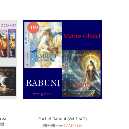
-15%
irea
Pachet Rabuni (Vol 1 si 2)
DVD - S
del
margini a 
207,20 Lei
177,00 Lei