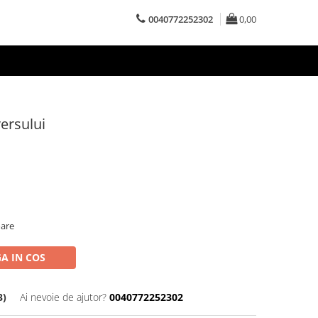
0040772252302
0,00
versului
oare
A IN COS
3)
Ai nevoie de ajutor?
0040772252302