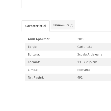
DIABETUL ZAHARAT
Review-uri
(0)
Caracteristici
Anul AparițIei:
2019
EdițIe:
Cartonata
Editura:
Scoala Ardeleana
Format:
13,5 / 20,5 cm
Limba:
Romana
Nr. Pagini:
492