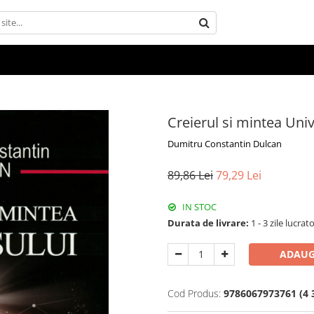
Creierul si mintea Uni
Dumitru Constantin Dulcan
89,86 Lei
79,29 Lei
IN STOC
Durata de livrare:
1 - 3 zile lucrat
ADAUG
Cod Produs:
9786067973761 (4 