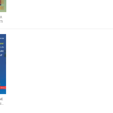
I.
TI
NE
I
OLILE
IN