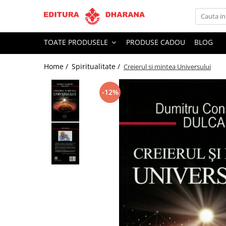
Toate Produsele
TOATE PRODUSELE
PRODUSE CADOU
BLOG
CARTI EDITURA DHARANA
Home /
Spiritualitate /
Creierul si mintea Universului
OFERTE LA PACHET
Carti cu AUTOGRAF
-12%
Terapii
Dietoterapie
Dezvoltare personala
Spiritualitate
Arta
AUDIOBOOK
Business, Economie
Carti pentru copii
Diverse
Filosofie