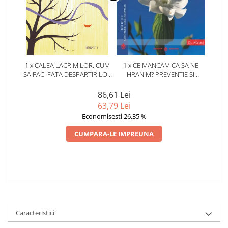
1 x CALEA LACRIMILOR. CUM
1 x CE MANCAM CA SA NE
SA FACI FATA DESPARTIRILOR
HRANIM? PREVENTIE SI
SI DOLIULUI
TERAPIE PRIN DIETA IN BOLILE
CARDIOVASCULARE SI IN
86,61 Lei
DIABETUL ZAHARAT
63,79 Lei
Economisesti 26,35 %
CUMPARA-LE IMPREUNA
Caracteristici