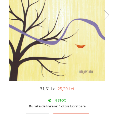
Istorie
Literatura
Psihologie
Sanatate
Sociologie
Stiinta
31,61 Lei
25,29 Lei
IN STOC
Durata de livrare:
1-3 zile lucratoare