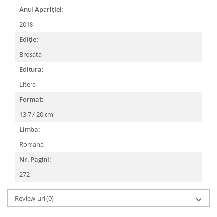
Anul AparițIei:
2018
EdițIe:
Brosata
Editura:
Litera
Format:
13.7 / 20 cm
Limba:
Romana
Nr. Pagini:
272
Review-uri
(0)