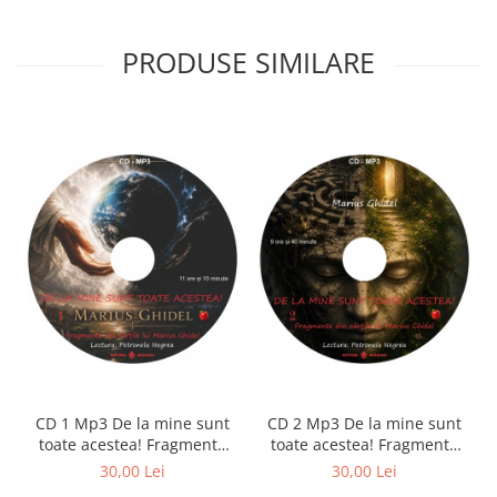
PRODUSE SIMILARE
CD 1 Mp3 De la mine sunt
CD 2 Mp3 De la mine sunt
toate acestea! Fragmente
toate acestea! Fragmente
din cărțile lui Marius Ghidel
din cărțile lui Marius Ghidel
30,00 Lei
30,00 Lei