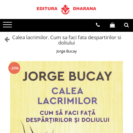
Toate Produsele
CARTI EDITURA DHARANA
Calea lacrimilor. Cum sa faci fata despartirilor si
OFERTE LA PACHET
doliului
Carti cu AUTOGRAF
Jorge Bucay
Terapii
Dietoterapie
-20%
Dezvoltare personala
Spiritualitate
Arta
AUDIOBOOK
Business, Economie
Carti pentru copii
Diverse
Filosofie