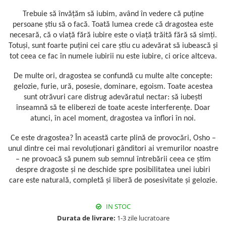
Trebuie să învățăm să iubim, având în vedere că puține
persoane știu să o facă. Toată lumea crede că dragostea este
necesară, că o viață fără iubire este o viață trăită fără să simți.
Totuși, sunt foarte puțini cei care știu cu adevărat să iubească și
tot ceea ce fac în numele iubirii nu este iubire, ci orice altceva.
De multe ori, dragostea se confundă cu multe alte concepte:
gelozie, furie, ură, posesie, dominare, egoism. Toate acestea
sunt otrăvuri care distrug adevăratul nectar: să iubești
înseamnă să te eliberezi de toate aceste interferențe. Doar
atunci, în acel moment, dragostea va înflori în noi.
Ce este dragostea? În această carte plină de provocări, Osho –
unul dintre cei mai revoluționari gânditori ai vremurilor noastre
– ne provoacă să punem sub semnul întrebării ceea ce știm
despre dragoste și ne deschide spre posibilitatea unei iubiri
care este naturală, completă și liberă de posesivitate și gelozie.
IN STOC
Durata de livrare:
1-3 zile lucratoare