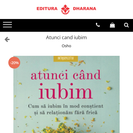
Terapii
Dietoterapie
Atunci cand iubim
Osho
-20%