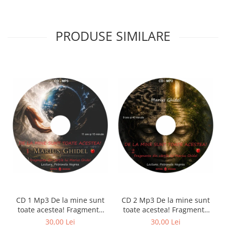
PRODUSE SIMILARE
CD 1 Mp3 De la mine sunt
CD 2 Mp3 De la mine sunt
toate acestea! Fragmente
toate acestea! Fragmente
din cărțile lui Marius Ghidel
din cărțile lui Marius Ghidel
30,00 Lei
30,00 Lei