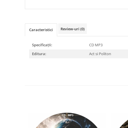
DIABETUL ZAHARAT
Review-uri
(0)
Caracteristici
SpecificațIi:
CD MP3
Editura:
Act si Politon