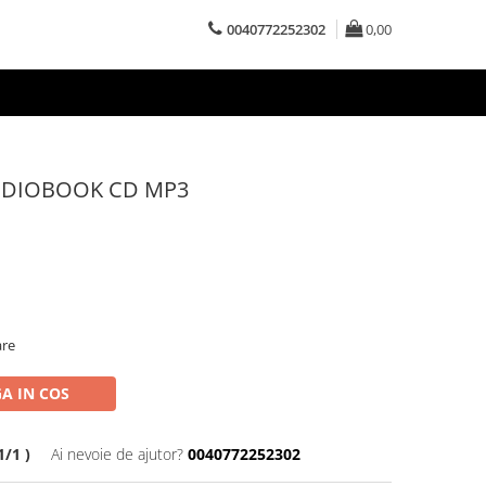
0040772252302
0,00
 AUDIOBOOK CD MP3
are
A IN COS
/1 )
Ai nevoie de ajutor?
0040772252302