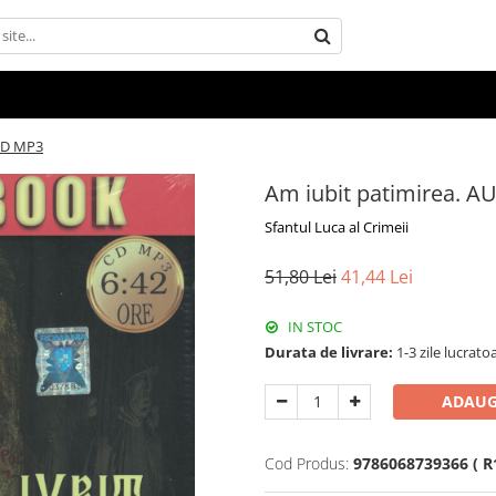
CD MP3
Am iubit patimirea.
Sfantul Luca al Crimeii
51,80 Lei
41,44 Lei
IN STOC
Durata de livrare:
1-3 zile lucrato
ADAUG
Cod Produs:
9786068739366 ( R1