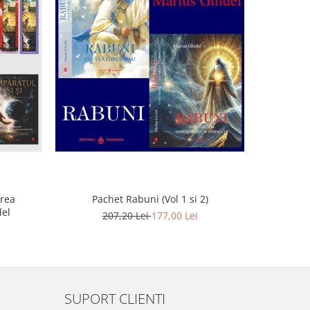
irea
Pachet Rabuni (Vol 1 si 2)
DVD - S
del
margini a 
207,20 Lei
177,00 Lei
SUPORT CLIENTI