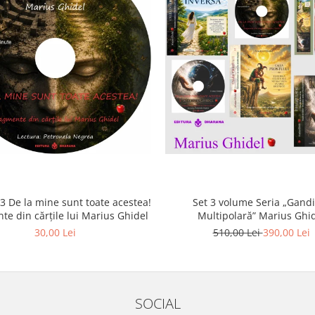
 De la mine sunt toate acestea!
Set 3 volume Seria „Gand
te din cărțile lui Marius Ghidel
Multipolară” Marius Ghi
30,00 Lei
510,00 Lei
390,00 Lei
SOCIAL