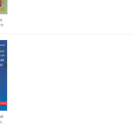
I.
TI
NE
I
OLILE
IN