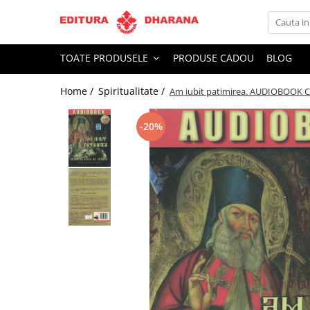
Toate Produsele
TOATE PRODUSELE
PRODUSE CADOU
BLOG
CARTI EDITURA DHARANA
Home /
Spiritualitate /
Am iubit patimirea. AUDIOBOOK 
OFERTE LA PACHET
Carti cu AUTOGRAF
-20%
Terapii
Dietoterapie
Dezvoltare personala
Spiritualitate
Arta
AUDIOBOOK
Business, Economie
Carti pentru copii
Diverse
Filosofie