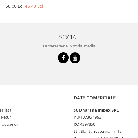
58,00 Lei
46,40 Lei
SOCIAL
Urmareste-ne in social media
DATE COMERCIALE
 Plata
SC Dharana Impex SRL
e Retur
J40/10736/1993
Produselor
RO 4397850
Str. Sfânta Ecaterina nr. 15