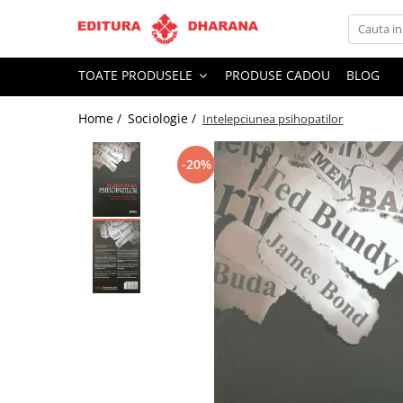
Toate Produsele
TOATE PRODUSELE
PRODUSE CADOU
BLOG
CARTI EDITURA DHARANA
Home /
Sociologie /
Intelepciunea psihopatilor
OFERTE LA PACHET
Carti cu AUTOGRAF
-20%
Terapii
Dietoterapie
Dezvoltare personala
Spiritualitate
Arta
AUDIOBOOK
Business, Economie
Carti pentru copii
Diverse
Filosofie