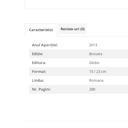
DIABETUL ZAHARAT
Review-uri
(0)
Caracteristici
Anul AparițIei:
2013
EdițIe:
Brosata
Editura:
Globo
Format:
15 / 23 cm
Limba:
Romana
Nr. Pagini:
288