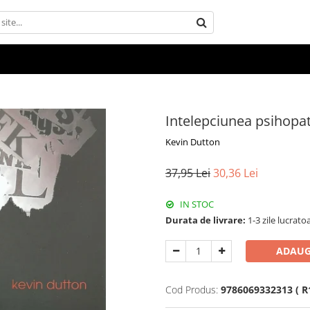
Intelepciunea psihopat
Kevin Dutton
37,95 Lei
30,36 Lei
IN STOC
Durata de livrare:
1-3 zile lucrato
ADAUG
Cod Produs:
9786069332313 ( R1