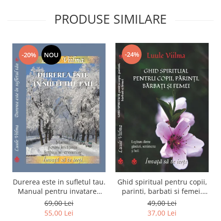
PRODUSE SIMILARE
-24%
-20%
NOU
Durerea este in sufletul tau.
Ghid spiritual pentru copii,
Manual pentru invatarea
parinti, barbati si femei.
limbajului stresurilor Seria
Seria Invata sa te ierti.
69,00 Lei
49,00 Lei
Invata sa te Ierti Luule
Luule Viilma
55,00 Lei
37,00 Lei
Viilma