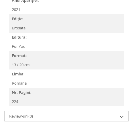
Anul AparițIei:
2021
EdițIe:
Brosata
Editura:
For You
Format:
13 / 20 cm
Limba:
Romana
Nr. Pagini:
224
Review-uri
(0)