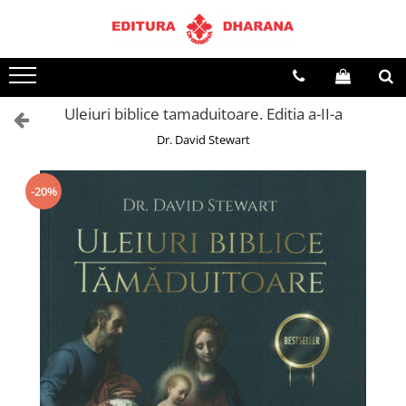
Toate Produsele
CARTI EDITURA DHARANA
Uleiuri biblice tamaduitoare. Editia a-II-a
OFERTE LA PACHET
Dr. David Stewart
Carti cu AUTOGRAF
Terapii
Dietoterapie
-20%
Dezvoltare personala
Spiritualitate
Arta
AUDIOBOOK
Business, Economie
Carti pentru copii
Diverse
Filosofie