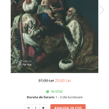
Istorie
Literatura
Psihologie
Sanatate
Sociologie
Stiinta
37,00 Lei
29,60 Lei
IN STOC
Durata de livrare:
1 - 3 zile lucratoare
ADAUGA IN COS