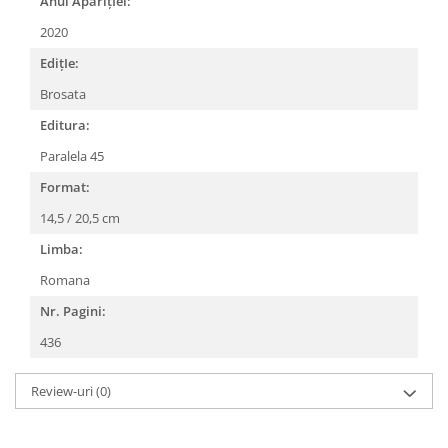
Anul AparițIei:
2020
EdițIe:
Brosata
Editura:
Paralela 45
Format:
14,5 / 20,5 cm
Limba:
Romana
Nr. Pagini:
436
Review-uri
(0)