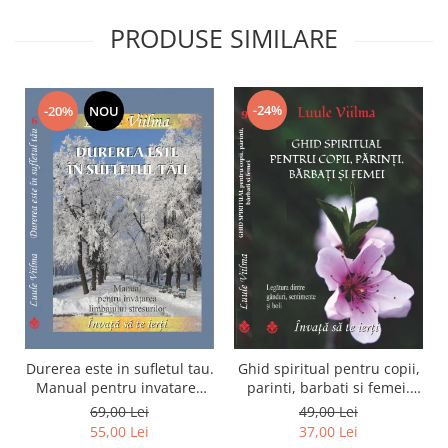
PRODUSE SIMILARE
-24%
-20%
NOU
Durerea este in sufletul tau.
Ghid spiritual pentru copii,
Manual pentru invatarea
parinti, barbati si femei.
limbajului stresurilor Seria
Seria Invata sa te ierti.
69,00 Lei
49,00 Lei
Invata sa te Ierti Luule
Luule Viilma
55,00 Lei
37,00 Lei
Viilma