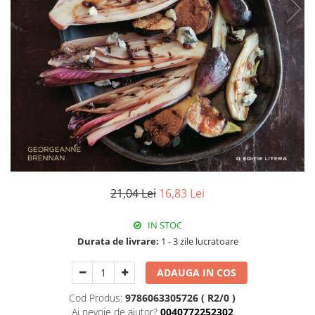
21,04 Lei
16,83 Lei
IN STOC
Durata de livrare:
1 - 3 zile lucratoare
ADAUGA IN COS
Cod Produs:
9786063305726 ( R2/0 )
Ai nevoie de ajutor?
0040772252302