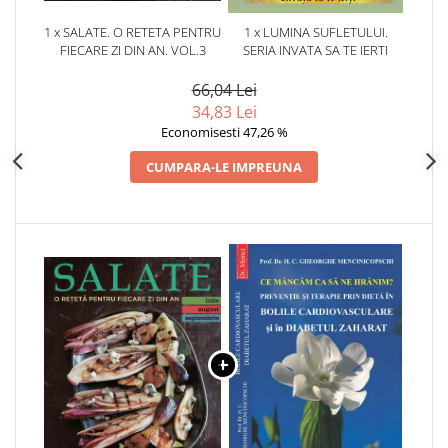
1 x SALATE. O RETETA PENTRU
1 x LUMINA SUFLETULUI.
FIECARE ZI DIN AN. VOL.3
SERIA INVATA SA TE IERTI
66,04 Lei
34,83 Lei
Economisesti 47,26 %
CUMPARA-LE IMPREUNA