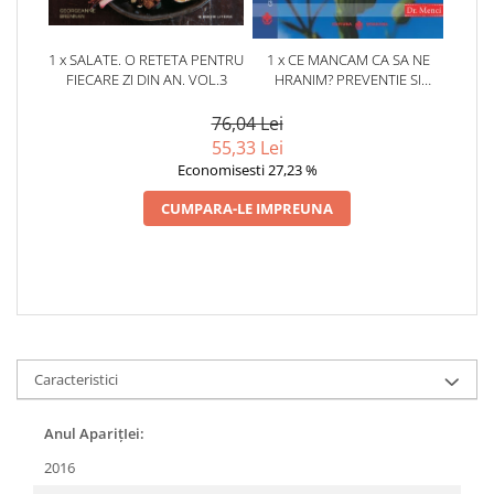
1 x SALATE. O RETETA PENTRU
1 x CE MANCAM CA SA NE
FIECARE ZI DIN AN. VOL.3
HRANIM? PREVENTIE SI
TERAPIE PRIN DIETA IN BOLILE
CARDIOVASCULARE SI IN
76,04 Lei
DIABETUL ZAHARAT
55,33 Lei
Economisesti 27,23 %
CUMPARA-LE IMPREUNA
Caracteristici
Anul AparițIei:
2016