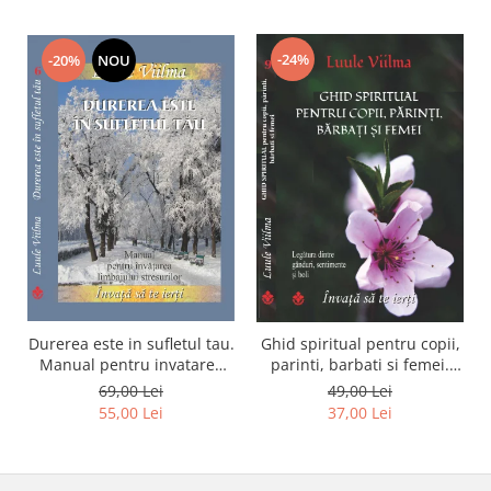
-24%
-20%
NOU
Durerea este in sufletul tau.
Ghid spiritual pentru copii,
Manual pentru invatarea
parinti, barbati si femei.
limbajului stresurilor Seria
Seria Invata sa te ierti.
69,00 Lei
49,00 Lei
Invata sa te Ierti Luule
Luule Viilma
55,00 Lei
37,00 Lei
Viilma