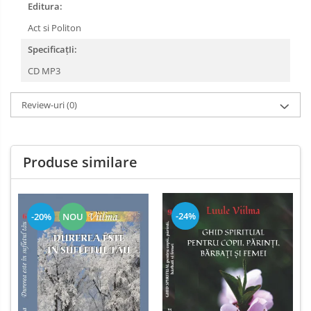
Editura:
Act si Politon
SpecificațIi:
CD MP3
Review-uri
(0)
Produse similare
-24%
-20%
NOU