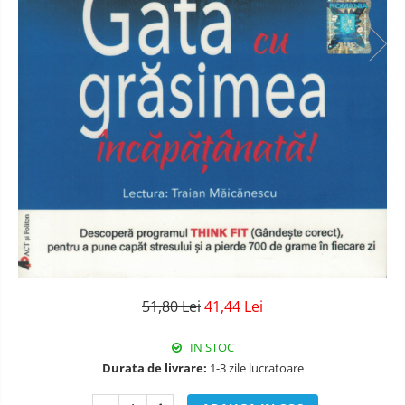
Literatura
Psihologie
Sanatate
Sociologie
Stiinta
51,80 Lei
41,44 Lei
IN STOC
Durata de livrare:
1-3 zile lucratoare