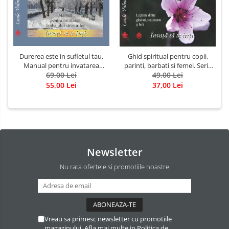
Durerea este in sufletul tau.
Ghid spiritual pentru copii,
Manual pentru invatarea
parinti, barbati si femei. Seria
limbajului stresurilor Seria
69,00 Lei
Invata sa te ierti. Luule Viilma
49,00 Lei
Invata sa te Ierti Luule Viilma
55,00 Lei
37,00 Lei
Newsletter
Nu rata ofertele si promotiile noastre
Vreau sa primesc newsletter cu promotiile
magazinului. Afla mai multe in
Politica de