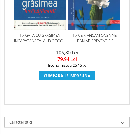
1 x GATA CU GRASIMEA
1 x CE MANCAM CA SA NE
INCAPATANATA! AUDIOBOOK
HRANIM? PREVENTIE SI
CD MP3
TERAPIE PRIN DIETA IN BOLILE
CARDIOVASCULARE SI IN
106,80 Lei
DIABETUL ZAHARAT
79,94 Lei
Economisesti 25,15 %
CUMPARA-LE IMPREUNA
Caracteristici