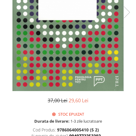
Istorie
Literatura
Psihologie
Sanatate
Sociologie
Stiinta
37,00 Lei
29,60 Lei
STOC EPUIZAT
Durata de livrare:
1-3 zile lucratoare
Cod Produs:
9786064005410 (5 2)
Ai nevoie de ajutor?
0040772252302