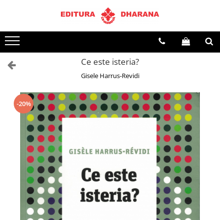
Toate Produsele
CARTI EDITURA DHARANA
Ce este isteria?
OFERTE LA PACHET
Gisele Harrus-Revidi
Carti cu AUTOGRAF
Terapii
Dietoterapie
-20%
Dezvoltare personala
Spiritualitate
Arta
AUDIOBOOK
Business, Economie
Carti pentru copii
Diverse
Filosofie