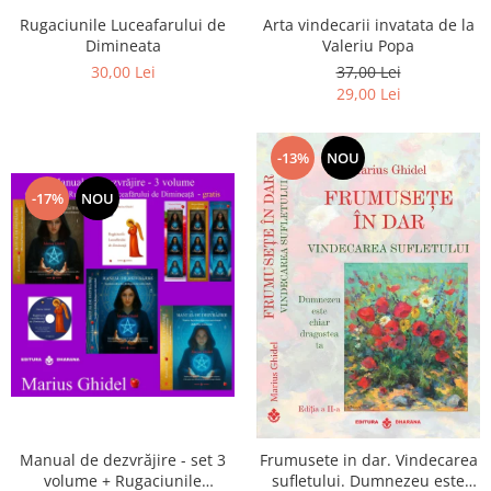
Arta vindecarii invatata de la
Rugaciunile Luceafarului de
Valeriu Popa
Dimineata
37,00 Lei
30,00 Lei
29,00 Lei
-13%
NOU
-17%
NOU
Manual de dezvrăjire - set 3
Frumusete in dar. Vindecarea
volume + Rugaciunile
sufletului. Dumnezeu este