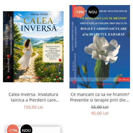
-18%
NOU
Calea Inversa. Invatatura
Ce mancam ca sa ne hranim?
tainica a Pierderii care
Preventie si terapie prin dieta
vindeca sufletul - Cum
in bolile cardiovasculare si in
150,00 Lei
55,00 Lei
Pierderea, durerea si
diabetul zaharat
45,00 Lei
renuntarea devin poarta catre
Dumnezeu
-17%
NOU