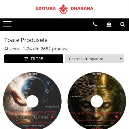
Terapii
Dietoterapie
Toate Produsele
Afiseaza:
1-
24
din
2682
produse
FILTRE