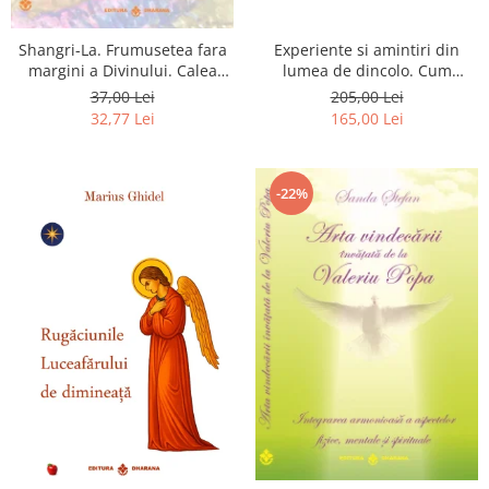
Shangri-La. Frumusetea fara
Experiente si amintiri din
margini a Divinului. Calea
lumea de dincolo. Cum
catre fericire
obtinem puteri
37,00 Lei
205,00 Lei
extrasenzoriale - cu exercitii
32,77 Lei
165,00 Lei
-22%