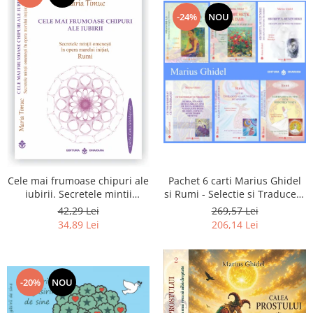
-24%
NOU
Pachet 6 carti Marius Ghidel
Cele mai frumoase chipuri ale
si Rumi - Selectie si Traducere
iubirii. Secretele mintii
de Marius Ghidel
omenesti in opera marelui
269,57 Lei
42,29 Lei
initiat, Rumi
206,14 Lei
34,89 Lei
-20%
NOU