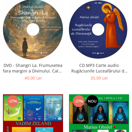
CD MP3 Carte audio
DVD - Shangri La. Frumusetea
Rugăciunile Luceafărului de
fara margini a Divinului. Calea
dimineață
catre fericire
35,00 Lei
40,00 Lei
-27%
-27%
NOU