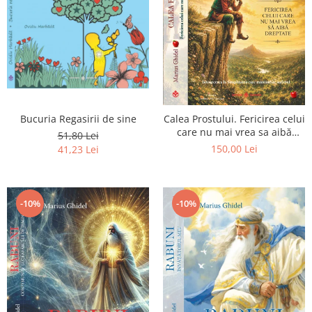
Bucuria Regasirii de sine
Calea Prostului. Fericirea celui
care nu mai vrea sa aibă
51,80 Lei
dreptate - Intoarcerea la
150,00 Lei
41,23 Lei
Simplitatea care mantuieste
sufletul
-10%
-10%