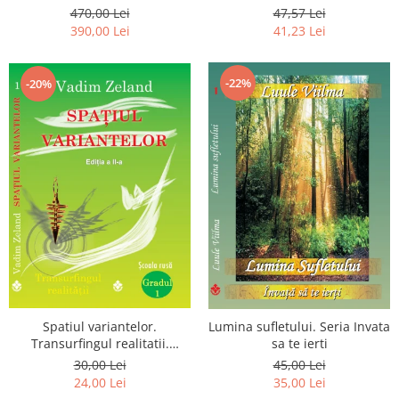
Luceafarului de Dimineata -
chiar dragostea ta. Editia a 2-
470,00 Lei
47,57 Lei
Gratuit)
a
390,00 Lei
41,23 Lei
-22%
-20%
Spatiul variantelor.
Lumina sufletului. Seria Invata
Transurfingul realitatii.
sa te ierti
Gradul 1. Cum sa ne
30,00 Lei
45,00 Lei
dezvoltam intuitia si sa ne
24,00 Lei
35,00 Lei
alegem soarta