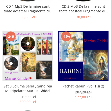
CD 1 Mp3 De la mine sunt
CD 2 Mp3 De la mine sunt
toate acestea! Fragmente din
toate acestea! Fragmente din
cărțile lui Marius Ghidel
cărțile lui Marius Ghidel
30,00 Lei
30,00 Lei
-24%
-15%
Set 3 volume Seria „Gandirea
Pachet Rabuni (Vol 1 si 2)
Multipolară” Marius Ghidel
207,20 Lei
510,00 Lei
177,00 Lei
390,00 Lei