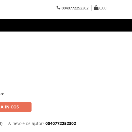
0040772252302
0,00
are
A IN COS
1)
Ai nevoie de ajutor?
0040772252302