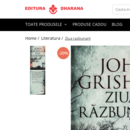
Toate Produsele
TOATE PRODUSELE
PRODUSE CADOU
BLOG
CARTI EDITURA DHARANA
Home /
Literatura /
Ziua razbunarii
OFERTE LA PACHET
Carti cu AUTOGRAF
-20%
Terapii
Dietoterapie
Dezvoltare personala
Spiritualitate
Arta
AUDIOBOOK
Business, Economie
Carti pentru copii
Diverse
Filosofie