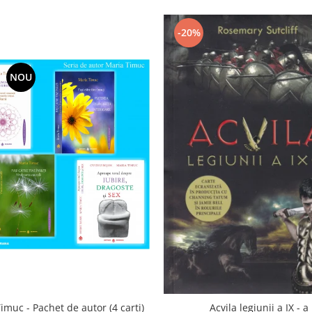
-20%
NOU
imuc - Pachet de autor (4 carti)
Acvila legiunii a IX - a