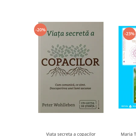
-20%
-23%
Viata secreta a copacilor
Maria T