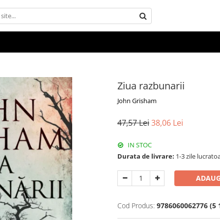
Ziua razbunarii
John Grisham
47,57 Lei
38,06 Lei
IN STOC
Durata de livrare:
1-3 zile lucrato
ADAUG
Cod Produs:
9786060062776 (5 