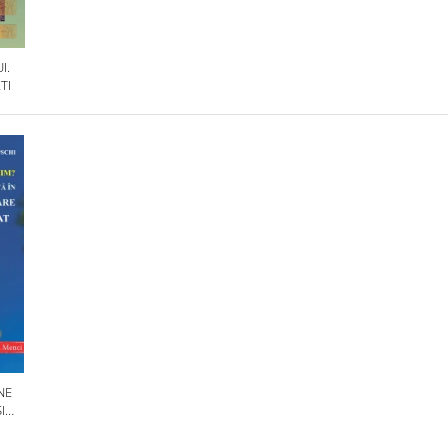
I.
TI
NE
I
OLILE
IN