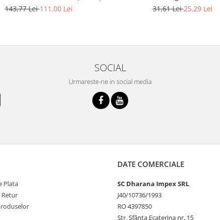
143,77 Lei
111,00 Lei
31,61 Lei
25,29 Lei
SOCIAL
Urmareste-ne in social media
DATE COMERCIALE
 Plata
SC Dharana Impex SRL
e Retur
J40/10736/1993
Produselor
RO 4397850
Str. Sfânta Ecaterina nr. 15