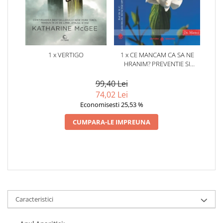
1 x VERTIGO
1 x CE MANCAM CA SA NE
HRANIM? PREVENTIE SI
TERAPIE PRIN DIETA IN BOLILE
CARDIOVASCULARE SI IN
99,40 Lei
DIABETUL ZAHARAT
74,02 Lei
Economisesti 25,53 %
CUMPARA-LE IMPREUNA
Caracteristici