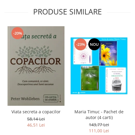
PRODUSE SIMILARE
-20%
-23%
NOU
Viata secreta a copacilor
Maria Timuc - Pachet de
autor (4 carti)
58,14 Lei
143,77 Lei
46,51 Lei
111,00 Lei