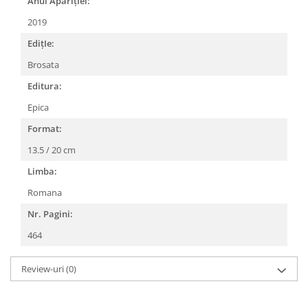
Anul AparițIei:
2019
EdițIe:
Brosata
Editura:
Epica
Format:
13.5 / 20 cm
Limba:
Romana
Nr. Pagini:
464
Review-uri
(0)