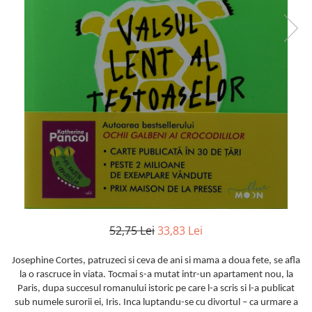
Istorie
Literatura
Psihologie
Sanatate
Sociologie
Stiinta
52,75 Lei
33,83 Lei
Josephine Cortes, patruzeci si ceva de ani si mama a doua fete, se afla
la o rascruce in viata. Tocmai s-a mutat intr-un apartament nou, la
Paris, dupa succesul romanului istoric pe care l-a scris si l-a publicat
sub numele surorii ei, Iris. Inca luptandu-se cu divortul – ca urmare a