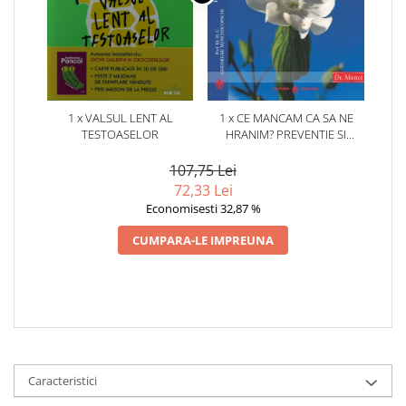
1 x VALSUL LENT AL
1 x CE MANCAM CA SA NE
TESTOASELOR
HRANIM? PREVENTIE SI
TERAPIE PRIN DIETA IN BOLILE
CARDIOVASCULARE SI IN
107,75 Lei
DIABETUL ZAHARAT
72,33 Lei
Economisesti 32,87 %
CUMPARA-LE IMPREUNA
Caracteristici