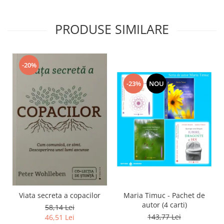
PRODUSE SIMILARE
-20%
-23%
NOU
Viata secreta a copacilor
Maria Timuc - Pachet de
autor (4 carti)
58,14 Lei
143,77 Lei
46,51 Lei