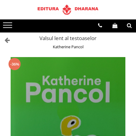
Toate Produsele
CARTI EDITURA DHARANA
Valsul lent al testoaselor
OFERTE LA PACHET
Katherine Pancol
Carti cu AUTOGRAF
Terapii
Dietoterapie
-36%
Dezvoltare personala
Spiritualitate
Arta
AUDIOBOOK
Business, Economie
Carti pentru copii
Diverse
Filosofie