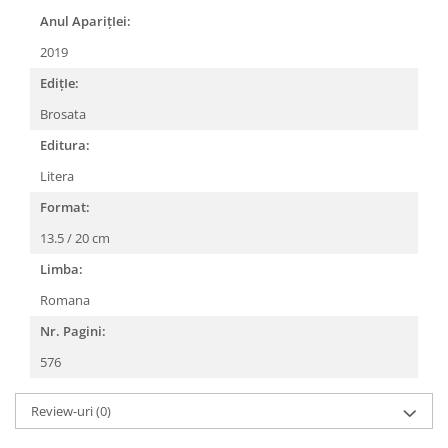
Anul AparițIei:
2019
EdițIe:
Brosata
Editura:
Litera
Format:
13.5 / 20 cm
Limba:
Romana
Nr. Pagini:
576
Review-uri
(0)