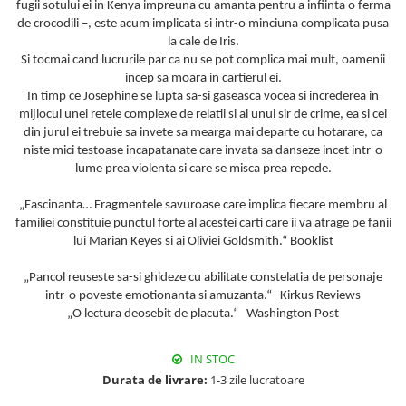
fugii sotului ei in Kenya impreuna cu amanta pentru a infiinta o ferma
de crocodili –, este acum implicata si intr-o minciuna complicata pusa
la cale de Iris.
Si tocmai cand lucrurile par ca nu se pot complica mai mult, oamenii
incep sa moara in cartierul ei.
In timp ce Josephine se lupta sa-si gaseasca vocea si increderea in
mijlocul unei retele complexe de relatii si al unui sir de crime, ea si cei
din jurul ei trebuie sa invete sa mearga mai departe cu hotarare, ca
niste mici testoase incapatanate care invata sa danseze incet intr-o
lume prea violenta si care se misca prea repede.
„Fascinanta… Fragmentele savuroase care implica fiecare membru al
familiei constituie punctul forte al acestei carti care ii va atrage pe fanii
lui Marian Keyes si ai Oliviei Goldsmith.“ Booklist
„Pancol reuseste sa-si ghideze cu abilitate constelatia de personaje
intr-o poveste emotionanta si amuzanta.“ Kirkus Reviews
„O lectura deosebit de placuta.“ Washington Post
IN STOC
Durata de livrare:
1-3 zile lucratoare