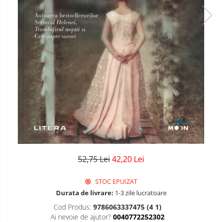
52,75 Lei
42,20 Lei
STOC EPUIZAT
Durata de livrare:
1-3 zile lucratoare
Cod Produs:
9786063337475 (4 1)
Ai nevoie de ajutor?
0040772252302