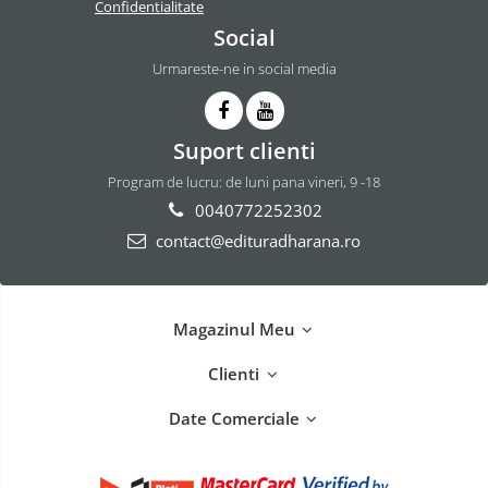
Confidentialitate
Social
Urmareste-ne in social media
Suport clienti
Program de lucru: de luni pana vineri, 9 -18
0040772252302
contact@edituradharana.ro
Magazinul Meu
Clienti
Date Comerciale