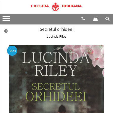
Terapii
Dietoterapie
Secretul orhideei
Lucinda Riley
-20%