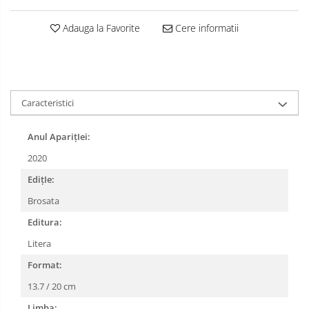
Adauga la Favorite
Cere informatii
Caracteristici
Anul AparițIei:
2020
EdițIe:
Brosata
Editura:
Litera
Format:
13.7 / 20 cm
Limba: