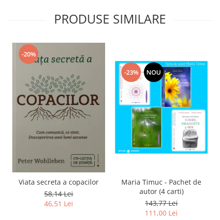
PRODUSE SIMILARE
-20%
-23%
NOU
Viata secreta a copacilor
Maria Timuc - Pachet de
autor (4 carti)
58,14 Lei
143,77 Lei
46,51 Lei
111,00 Lei