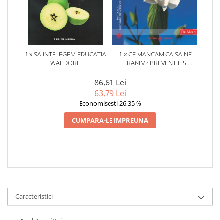
1 x SA INTELEGEM EDUCATIA
1 x CE MANCAM CA SA NE
WALDORF
HRANIM? PREVENTIE SI
TERAPIE PRIN DIETA IN BOLILE
CARDIOVASCULARE SI IN
86,61 Lei
DIABETUL ZAHARAT
63,79 Lei
Economisesti 26,35 %
CUMPARA-LE IMPREUNA
Caracteristici