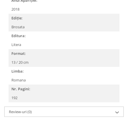
Anul AparițIei:
2018
EdițIe:
Brosata
Editura:
Litera
Format:
13 / 20 cm
Limba:
Romana
Nr. Pagini:
192
Review-uri
(0)