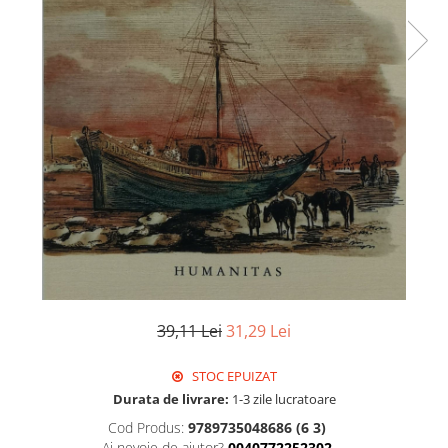
39,11 Lei
31,29 Lei
STOC EPUIZAT
Durata de livrare:
1-3 zile lucratoare
Cod Produs:
9789735048686 (6 3)
Ai nevoie de ajutor?
0040772252302