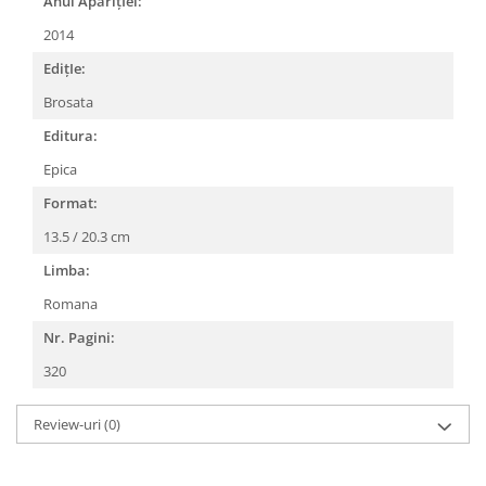
Anul AparițIei:
2014
EdițIe:
Brosata
Editura:
Epica
Format:
13.5 / 20.3 cm
Limba:
Romana
Nr. Pagini:
320
Review-uri
(0)