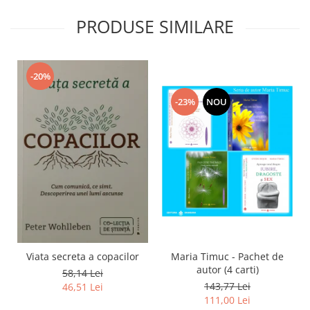
PRODUSE SIMILARE
-20%
-23%
NOU
Viata secreta a copacilor
Maria Timuc - Pachet de
autor (4 carti)
58,14 Lei
143,77 Lei
46,51 Lei
111,00 Lei