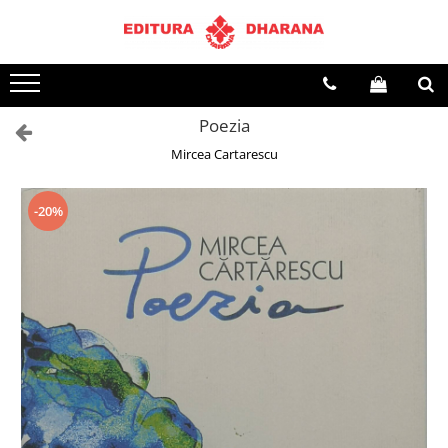
Toate Produsele
CARTI EDITURA DHARANA
Poezia
OFERTE LA PACHET
Mircea Cartarescu
Carti cu AUTOGRAF
Terapii
Dietoterapie
-20%
Dezvoltare personala
Spiritualitate
Arta
AUDIOBOOK
Business, Economie
Carti pentru copii
Diverse
Filosofie