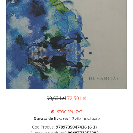
Istorie
Literatura
Psihologie
Sanatate
Sociologie
Stiinta
90,63 Lei
72,50 Lei
STOC EPUIZAT
Durata de livrare:
1-3 zile lucratoare
Cod Produs:
9789735047436 (6 3)
Ai nevoie de ajutor?
0040772252302