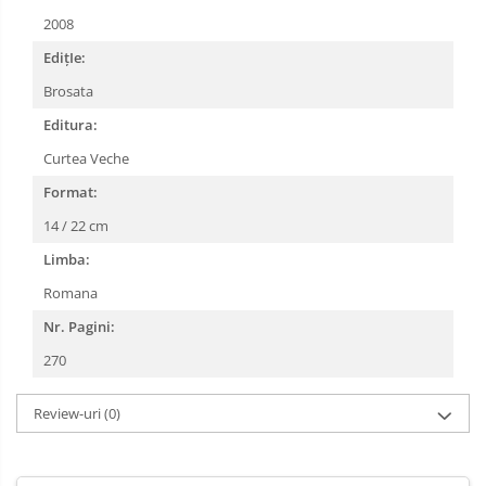
2008
EdițIe:
Brosata
Editura:
Curtea Veche
Format:
14 / 22 cm
Limba:
Romana
Nr. Pagini:
270
Review-uri
(0)