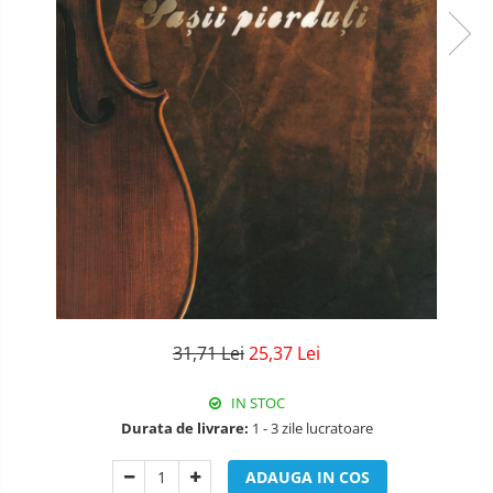
31,71 Lei
25,37 Lei
IN STOC
Durata de livrare:
1 - 3 zile lucratoare
ADAUGA IN COS