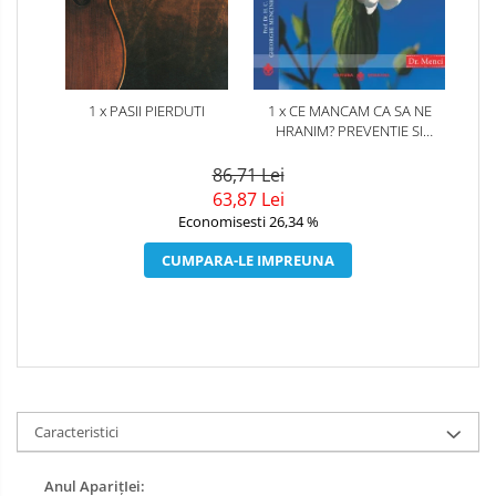
1 x PASII PIERDUTI
1 x CE MANCAM CA SA NE
HRANIM? PREVENTIE SI
TERAPIE PRIN DIETA IN BOLILE
CARDIOVASCULARE SI IN
86,71 Lei
DIABETUL ZAHARAT
63,87 Lei
Economisesti 26,34 %
CUMPARA-LE IMPREUNA
Caracteristici
Anul AparițIei: