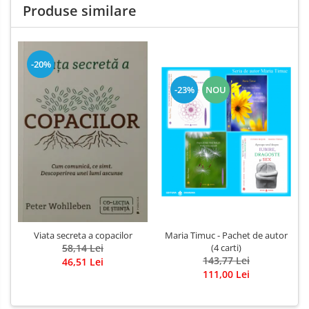
Produse similare
-20%
-23%
NOU
Viata secreta a copacilor
Maria Timuc - Pachet de autor
58,14 Lei
(4 carti)
143,77 Lei
46,51 Lei
111,00 Lei