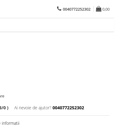
0040772252302
0,00
are
/0 )
Ai nevoie de ajutor?
0040772252302
informatii