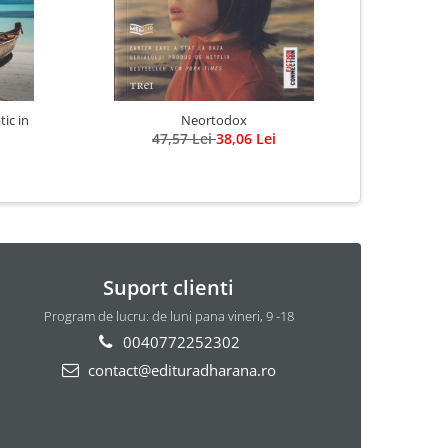
tic in
Neortodox
47,57 Lei
38,06 Lei
Suport clienti
Program de lucru: de luni pana vineri, 9 -18
0040772252302
contact@edituradharana.ro