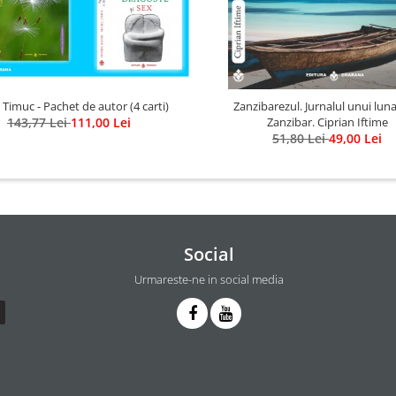
 Timuc - Pachet de autor (4 carti)
Zanzibarezul. Jurnalul unui luna
143,77 Lei
111,00 Lei
Zanzibar. Ciprian Iftime
51,80 Lei
49,00 Lei
Social
Urmareste-ne in social media