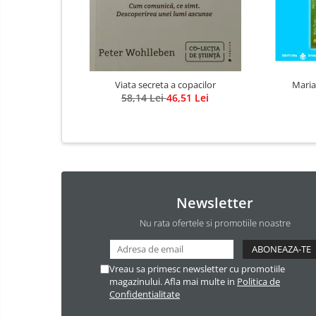
Viata secreta a copacilor
Maria
58,14 Lei
46,51 Lei
Newsletter
Nu rata ofertele si promotiile noastre
Vreau sa primesc newsletter cu promotiile
magazinului. Afla mai multe in
Politica de
Confidentialitate