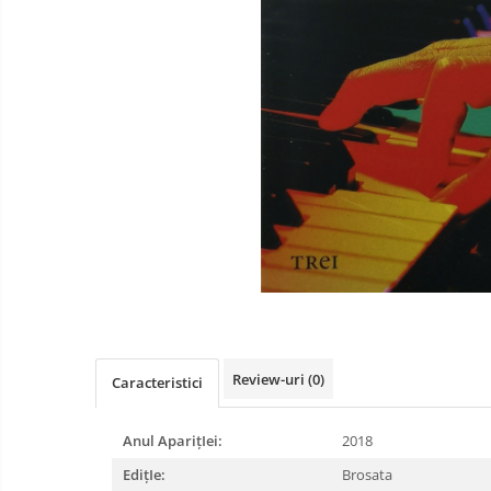
Literatura
Psihologie
Sanatate
Sociologie
Stiinta
Review-uri
(0)
Caracteristici
Anul AparițIei:
2018
EdițIe:
Brosata