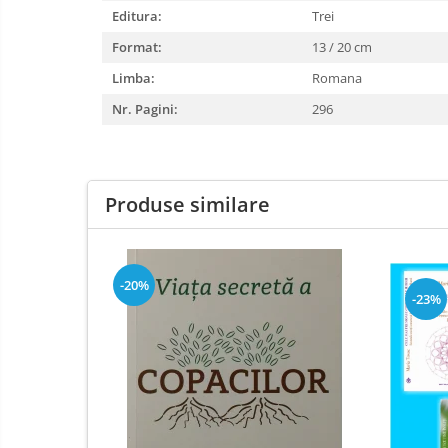
Editura:
Trei
Format:
13 / 20 cm
Limba:
Romana
Nr. Pagini:
296
Produse similare
-20%
-23%