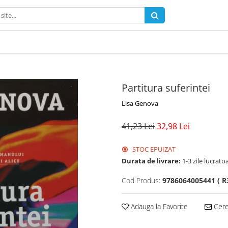
Partitura suferintei
Lisa Genova
41,23 Lei
32,98 Lei
STOC EPUIZAT
Durata de livrare:
1-3 zile lucrato
Cod Produs:
9786064005441 ( R3
Adauga la Favorite
Cere 