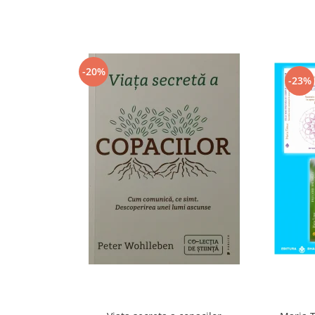
-20%
-23%