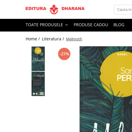
Toate Produsele
TOATE PRODUSELE
PRODUSE CADOU
BLOG
CARTI EDITURA DHARANA
Home /
Literatura /
Melmoth
OFERTE LA PACHET
Carti cu AUTOGRAF
-27%
Terapii
Dietoterapie
Dezvoltare personala
Spiritualitate
Arta
AUDIOBOOK
Business, Economie
Carti pentru copii
Diverse
Filosofie