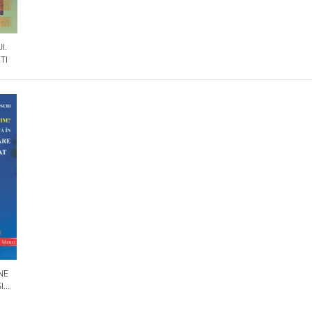
I.
TI
NE
I
OLILE
IN