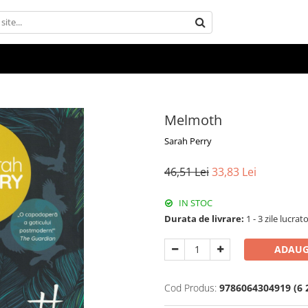
Melmoth
Sarah Perry
46,51 Lei
33,83 Lei
IN STOC
Durata de livrare:
1 - 3 zile lucrat
ADAUG
Cod Produs:
9786064304919 (6 