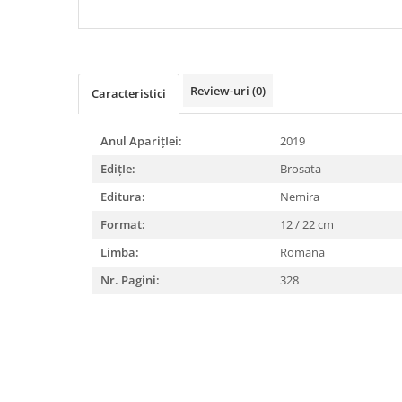
DIABETUL ZAHARAT
Review-uri
(0)
Caracteristici
Anul AparițIei:
2019
EdițIe:
Brosata
Editura:
Nemira
Format:
12 / 22 cm
Limba:
Romana
Nr. Pagini:
328