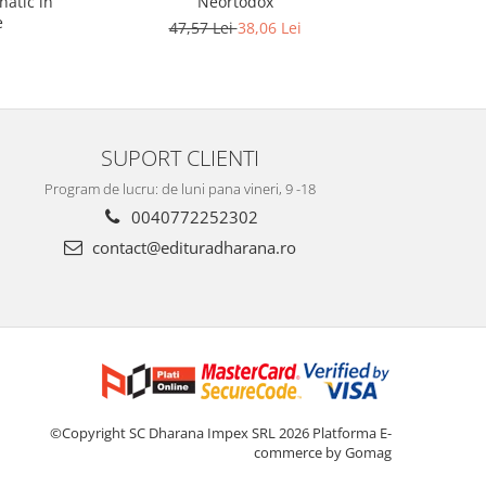
natic in
Neortodox
e
47,57 Lei
38,06 Lei
SUPORT CLIENTI
Program de lucru: de luni pana vineri, 9 -18
0040772252302
contact@edituradharana.ro
©Copyright SC Dharana Impex SRL 2026
Platforma E-
commerce by Gomag