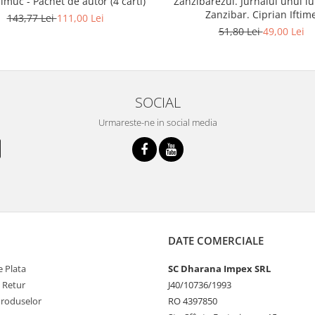
imuc - Pachet de autor (4 carti)
Zanzibarezul. Jurnalul unui lu
Zanzibar. Ciprian Iftim
143,77 Lei
111,00 Lei
51,80 Lei
49,00 Lei
SOCIAL
Urmareste-ne in social media
DATE COMERCIALE
 Plata
SC Dharana Impex SRL
e Retur
J40/10736/1993
Produselor
RO 4397850