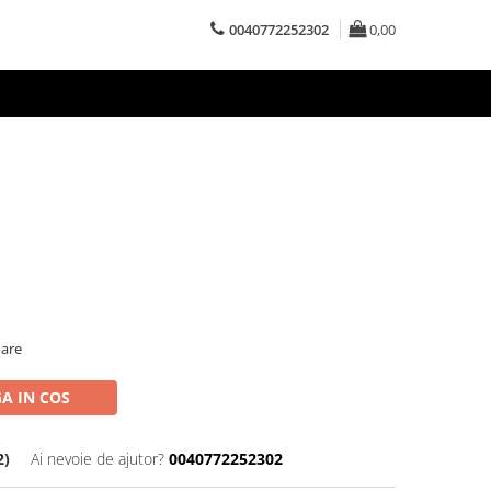
0040772252302
0,00
oare
A IN COS
2)
Ai nevoie de ajutor?
0040772252302