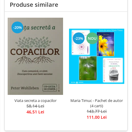
Produse similare
-20%
-23%
NOU
Viata secreta a copacilor
Maria Timuc - Pachet de autor
58,14 Lei
(4 carti)
143,77 Lei
46,51 Lei
111,00 Lei