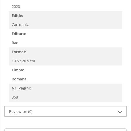
2020
EdițIe:
Cartonata
Editura:
Rao
Format:
13.5 / 20.5 cm
Limba:
Romana
Nr. Pagini:
368
Review-uri
(0)