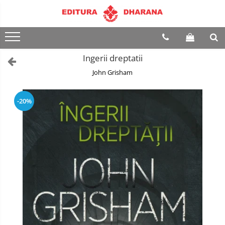
Terapii
Dietoterapie
Ingerii dreptatii
John Grisham
-20%