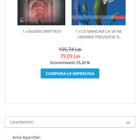
1 x INGERII DREPTATII
1 x CE MANCAM CA SA NE
HRANIM? PREVENTIE SI
TERAPIE PRIN DIETA IN BOLILE
CARDIOVASCULARE SI IN
105,74 Lei
DIABETUL ZAHARAT
79,09 Lei
Economisesti 25,20 %
CUMPARA-LE IMPREUNA
Caracteristici
Anul AparițIei: