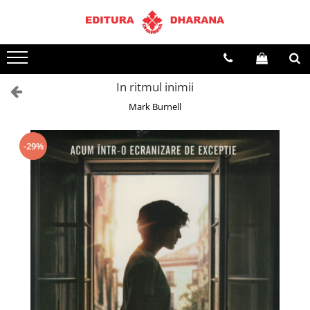
Toate Produsele
CARTI EDITURA DHARANA
In ritmul inimii
OFERTE LA PACHET
Mark Burnell
Carti cu AUTOGRAF
Terapii
Dietoterapie
-29%
Dezvoltare personala
Spiritualitate
Arta
AUDIOBOOK
Business, Economie
Carti pentru copii
Diverse
Filosofie