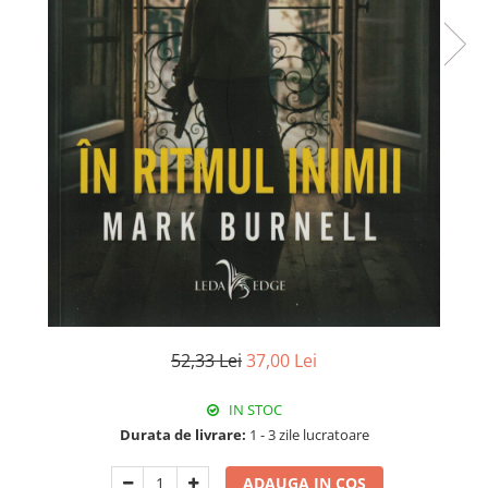
Istorie
Literatura
Psihologie
Sanatate
Sociologie
Stiinta
52,33 Lei
37,00 Lei
IN STOC
Durata de livrare:
1 - 3 zile lucratoare
ADAUGA IN COS