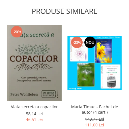
PRODUSE SIMILARE
-20%
-23%
NOU
Viata secreta a copacilor
Maria Timuc - Pachet de
autor (4 carti)
58,14 Lei
143,77 Lei
46,51 Lei
111,00 Lei