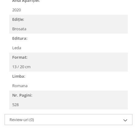
Anul AparițIei:
2020
EdițIe:
Brosata
Editura:
Leda
Format:
13 / 20 cm
Limba:
Romana
Nr. Pagini:
528
Review-uri
(0)