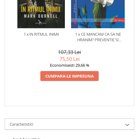
1 x IN RITMUL INIMII
1 x CE MANCAM CA SA NE
HRANIM? PREVENTIE SI
TERAPIE PRIN DIETA IN BOLILE
CARDIOVASCULARE SI IN
107,33 Lei
DIABETUL ZAHARAT
75,50 Lei
Economisesti 29,66 %
CUMPARA-LE IMPREUNA
Caracteristici