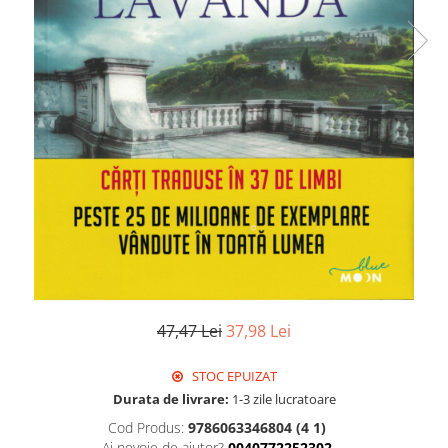
47,47 Lei
37,98 Lei
STOC EPUIZAT
Durata de livrare:
1-3 zile lucratoare
Cod Produs:
9786063346804 (4 1)
Ai nevoie de ajutor?
0040772252302