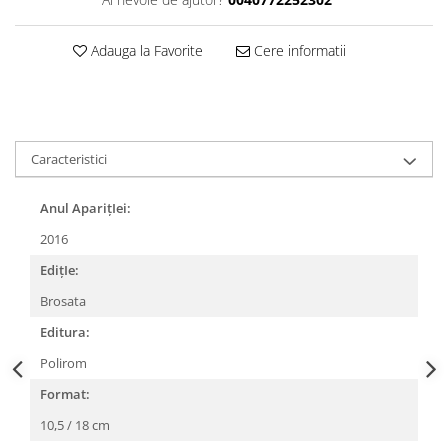
Adauga la Favorite
Cere informatii
Caracteristici
Anul AparițIei:
2016
EdițIe:
Brosata
Editura:
Polirom
Format:
10,5 / 18 cm