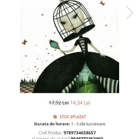
17,92 Lei
14,34 Lei
STOC EPUIZAT
Durata de livrare:
1 - 3 zile lucratoare
Cod Produs:
9789734658657
Ai nevoie de ajutor?
0040772252302