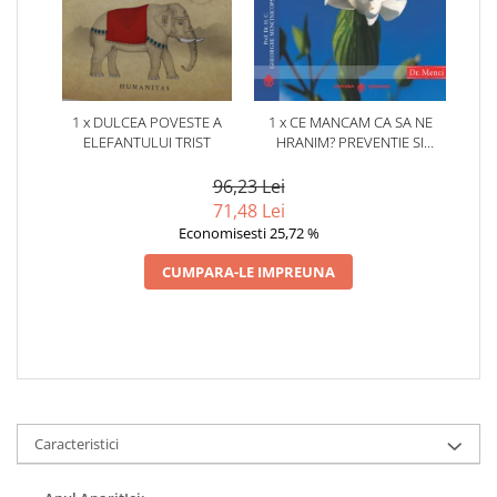
1 x DULCEA POVESTE A
1 x CE MANCAM CA SA NE
ELEFANTULUI TRIST
HRANIM? PREVENTIE SI
TERAPIE PRIN DIETA IN BOLILE
CARDIOVASCULARE SI IN
96,23 Lei
DIABETUL ZAHARAT
71,48 Lei
Economisesti 25,72 %
CUMPARA-LE IMPREUNA
Caracteristici