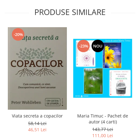
PRODUSE SIMILARE
-20%
-23%
NOU
Viata secreta a copacilor
Maria Timuc - Pachet de
autor (4 carti)
58,14 Lei
143,77 Lei
46,51 Lei
111,00 Lei