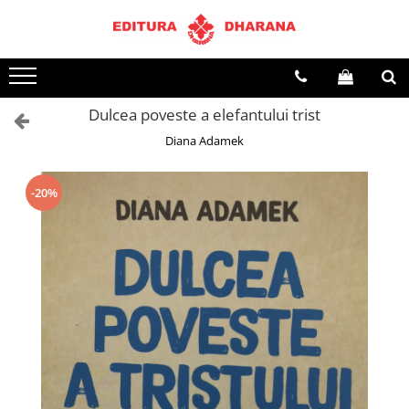
Toate Produsele
CARTI EDITURA DHARANA
Dulcea poveste a elefantului trist
OFERTE LA PACHET
Diana Adamek
Carti cu AUTOGRAF
Terapii
Dietoterapie
-20%
Dezvoltare personala
Spiritualitate
Arta
AUDIOBOOK
Business, Economie
Carti pentru copii
Diverse
Filosofie