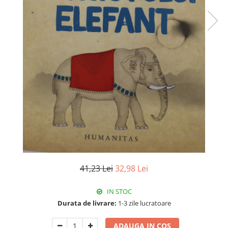
Istorie
Literatura
Psihologie
Sanatate
Sociologie
Stiinta
41,23 Lei
32,98 Lei
IN STOC
Durata de livrare:
1-3 zile lucratoare
ADAUGA IN COS