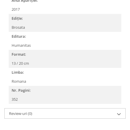
Anul AparițIei:
2017
EdițIe:
Brosata
Editura:
Humanitas
Format:
13 / 20 cm
Limba:
Romana
Nr. Pagini:
352
Review-uri
(0)