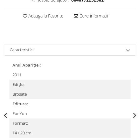
Adauga la Favorite
Cere informatii
Caracteristici
Anul AparițIei:
2011
EdițIe:
Brosata
Editura:
For You
Format:
14 / 20 cm