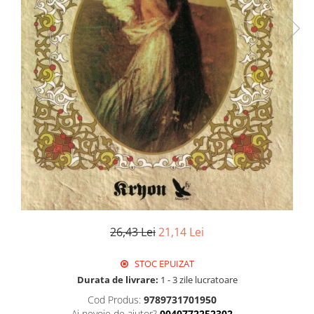
26,43 Lei
21,14 Lei
STOC EPUIZAT
Durata de livrare:
1 - 3 zile lucratoare
Cod Produs:
9789731701950
Ai nevoie de ajutor?
0040772252302